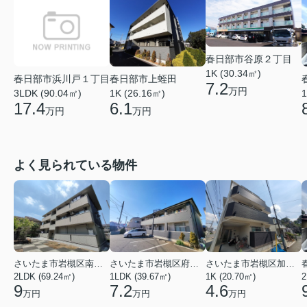
春日部市谷原２丁目
1K (30.34㎡)
春日部市浜川戸１丁目
春日部市上蛭田
7.2
万円
3LDK (90.04㎡)
1K (26.16㎡)
1
17.4
6.1
万円
万円
よく見られている物件
さいたま市岩槻区南平野４丁目
さいたま市岩槻区府内１丁目
さいたま市岩槻区加倉１丁目
2LDK (69.24㎡)
1LDK (39.67㎡)
1K (20.70㎡)
2
9
7.2
4.6
万円
万円
万円