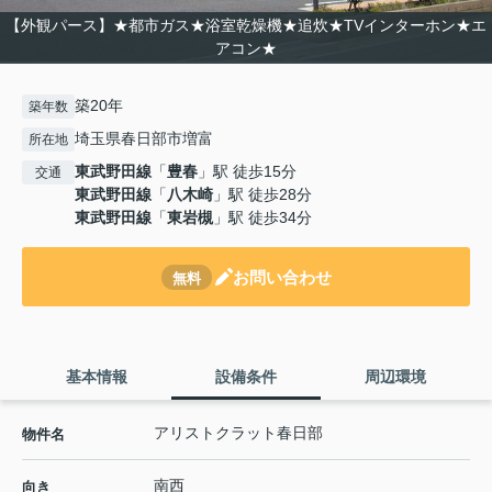
【外観パース】★都市ガス★浴室乾燥機★追炊★TVインターホン★エ
アコン★
築20年
築年数
埼玉県春日部市増富
所在地
東武野田線
「
豊春
」駅 徒歩15分
交通
東武野田線
「
八木崎
」駅 徒歩28分
東武野田線
「
東岩槻
」駅 徒歩34分
お問い合わせ
無料
基本情報
設備条件
周辺環境
アリストクラット春日部
物件名
南西
向き