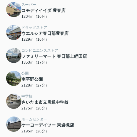
スーパー
コモディイイダ 豊春店
1204ｍ（16分）
ドラッグストア
ウエルシア春日部豊春店
1229ｍ（16分）
コンビニエンスストア
ファミリーマート 春日部上蛭田店
1353ｍ（17分）
公園
南平野公園
2128ｍ（27分）
中学校
さいたま市立川通中学校
2175ｍ（28分）
ホームセンター
ケーヨーデイツー 東岩槻店
2195ｍ（28分）