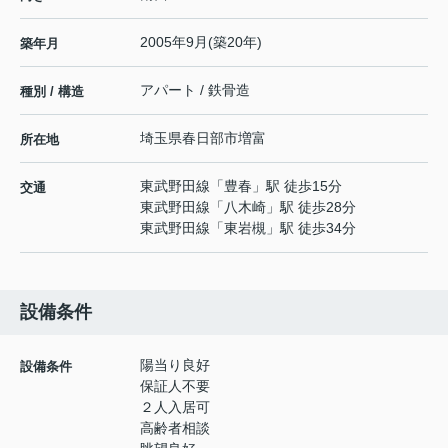
2005年9月(築20年)
築年月
アパート / 鉄骨造
種別 / 構造
埼玉県
春日部市
増富
所在地
東武野田線
「
豊春
」駅 徒歩15分
交通
東武野田線
「
八木崎
」駅 徒歩28分
東武野田線
「
東岩槻
」駅 徒歩34分
設備条件
陽当り良好
設備条件
保証人不要
２人入居可
高齢者相談