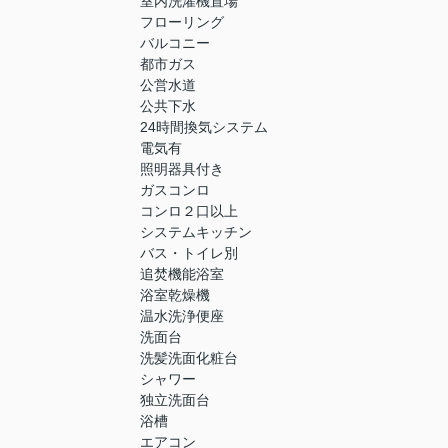
室内洗濯機置場
フローリング
バルコニー
都市ガス
公営水道
公共下水
24時間換気システム
電気有
照明器具付き
ガスコンロ
コンロ２口以上
システムキッチン
バス・トイレ別
追焚機能浴室
浴室乾燥機
温水洗浄便座
洗面台
洗髪洗面化粧台
シャワー
独立洗面台
浴槽
エアコン