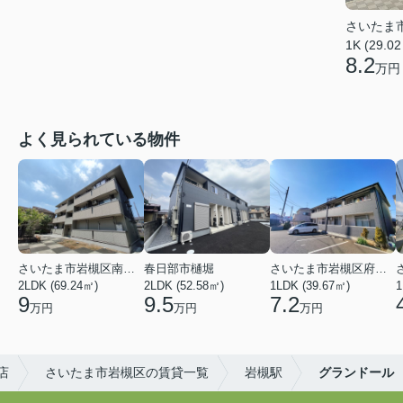
さいたま
1K (29.0
8.2
万円
よく見られている物件
さいたま市岩槻区南平野４丁目
春日部市樋堀
さいたま市岩槻区府内１丁目
2LDK (69.24㎡)
2LDK (52.58㎡)
1LDK (39.67㎡)
1
9
9.5
7.2
万円
万円
万円
店
さいたま市岩槻区の賃貸一覧
岩槻駅
グランドール