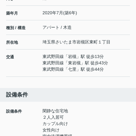
2020年7月(築6年)
築年月
アパート / 木造
種別 / 構造
埼玉県
さいたま市岩槻区
東町
１丁目
所在地
東武野田線
「
岩槻
」駅 徒歩13分
交通
東武野田線
「
東岩槻
」駅 徒歩43分
東武野田線
「
七里
」駅 徒歩44分
設備条件
閑静な住宅地
設備条件
２人入居可
カップル向け
女性向け