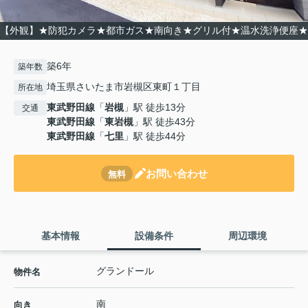
【外観】★防犯カメラ★都市ガス★南向き★グリル付★温水洗浄便座★
築6年
築年数
埼玉県さいたま市岩槻区東町１丁目
所在地
東武野田線
「
岩槻
」駅 徒歩13分
交通
東武野田線
「
東岩槻
」駅 徒歩43分
東武野田線
「
七里
」駅 徒歩44分
お問い合わせ
無料
基本情報
設備条件
周辺環境
グランドール
物件名
南
向き