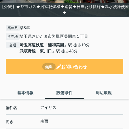
【外観】★都市ガス★浴室乾燥機★追焚★日当たり良好★温水洗浄便座
★
築8年
築年数
埼玉県さいたま市岩槻区美園東１丁目
所在地
埼玉高速鉄道
「
浦和美園
」駅 徒歩19分
交通
武蔵野線
「
東川口
」駅 徒歩48分
お問い合わせ
無料
基本情報
設備条件
周辺環境
アイリス
物件名
南西
向き