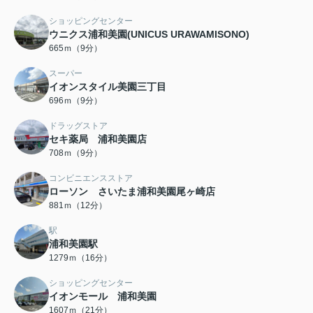
ショッピングセンター
ウニクス浦和美園(UNICUS URAWAMISONO)
665ｍ（9分）
スーパー
イオンスタイル美園三丁目
696ｍ（9分）
ドラッグストア
セキ薬局 浦和美園店
708ｍ（9分）
コンビニエンスストア
ローソン さいたま浦和美園尾ヶ崎店
881ｍ（12分）
駅
浦和美園駅
1279ｍ（16分）
ショッピングセンター
イオンモール 浦和美園
1607ｍ（21分）