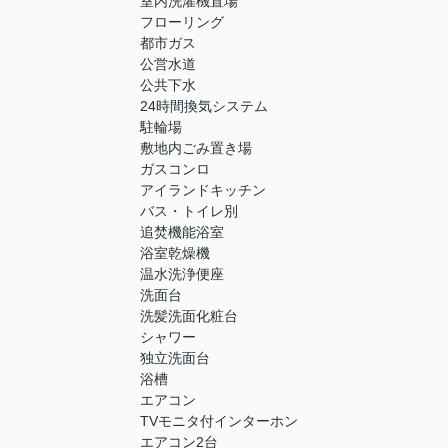
室内洗濯機置場
フローリング
都市ガス
公営水道
公共下水
24時間換気システム
駐輪場
敷地内ごみ置き場
ガスコンロ
アイランドキッチン
バス・トイレ別
追焚機能浴室
浴室乾燥機
温水洗浄便座
洗面台
洗髪洗面化粧台
シャワー
独立洗面台
浴槽
エアコン
TVモニタ付インターホン
エアコン2台