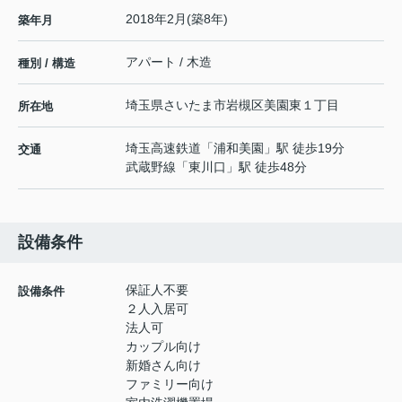
2018年2月(築8年)
築年月
アパート / 木造
種別 / 構造
埼玉県
さいたま市岩槻区
美園東
１丁目
所在地
埼玉高速鉄道
「
浦和美園
」駅 徒歩19分
交通
武蔵野線
「
東川口
」駅 徒歩48分
設備条件
保証人不要
設備条件
２人入居可
法人可
カップル向け
新婚さん向け
ファミリー向け