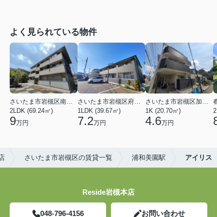
よく見られている物件
さいたま市岩槻区南平野４丁目
さいたま市岩槻区府内１丁目
さいたま市岩槻区加倉１丁目
2LDK (69.24㎡)
1LDK (39.67㎡)
1K (20.70㎡)
2
9
7.2
4.6
万円
万円
万円
店
さいたま市岩槻区の賃貸一覧
浦和美園駅
アイリス
Reside岩槻本店
048-796-4156
お問い合わせ