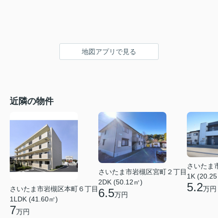
地図アプリで見る
近隣の物件
さいたま
さいたま市岩槻区宮町２丁目
1K (20.2
2DK (50.12㎡)
5.2
さいたま市岩槻区本町６丁目
万円
6.5
万円
1LDK (41.60㎡)
7
万円