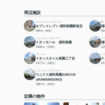
周辺施設
コンビニエンスストア
駅
セブンイレブン 浦和美園駅前店
浦
584ｍ（8分）
5
ショッピングセンター
ク
イオンモール 浦和美園
浦
1048ｍ（14分）
1
スーパー
ド
イオンスタイル美園三丁目
ク
1377ｍ（18分）
1
ショッピングセンター
ウニクス浦和美園(UNICUS
URAWAMISONO)
1967ｍ（25分）
近隣の物件