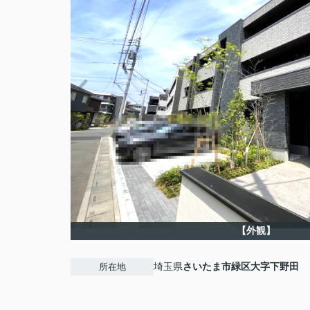
【外観】
埼玉県
さいたま市緑区
大字下野田
所在地