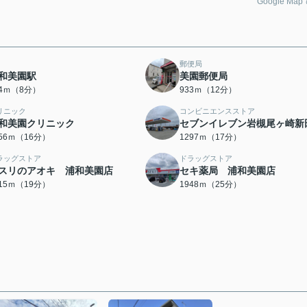
Google Ma
郵便局
和美園駅
美園郵便局
84ｍ（8分）
933ｍ（12分）
リニック
コンビニエンスストア
和美園クリニック
セブンイレブン岩槻尾ヶ崎新
256ｍ（16分）
1297ｍ（17分）
ラッグストア
ドラッグストア
スリのアオキ 浦和美園店
セキ薬局 浦和美園店
515ｍ（19分）
1948ｍ（25分）