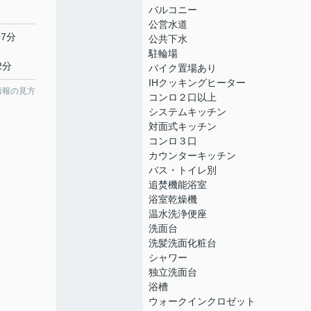
バルコニー
公営水道
7分
公共下水
駐輪場
2分
バイク置場あり
IHクッキングヒーター
情報の見方
コンロ２口以上
システムキッチン
対面式キッチン
コンロ３口
カウンターキッチン
バス・トイレ別
追焚機能浴室
浴室乾燥機
温水洗浄便座
洗面台
洗髪洗面化粧台
シャワー
独立洗面台
浴槽
ウォークインクロゼット