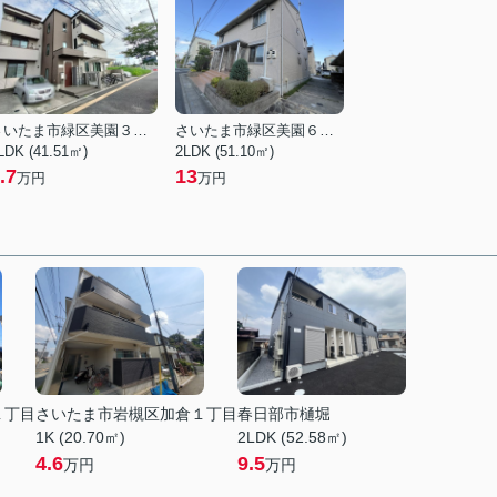
さいたま市緑区美園３丁目
さいたま市緑区美園６丁目
LDK (41.51㎡)
2LDK (51.10㎡)
.7
13
万円
万円
１丁目
さいたま市岩槻区加倉１丁目
春日部市樋堀
1K (20.70㎡)
2LDK (52.58㎡)
4.6
9.5
万円
万円