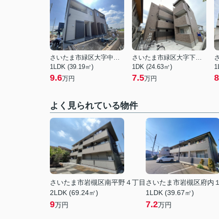
さいたま市緑区大字中野田
さいたま市緑区大字下野田
1LDK (39.19㎡)
1DK (24.63㎡)
1
9.6
7.5
8
万円
万円
よく見られている物件
さいたま市岩槻区南平野４丁目
さいたま市岩槻区府内
2LDK (69.24㎡)
1LDK (39.67㎡)
9
7.2
万円
万円