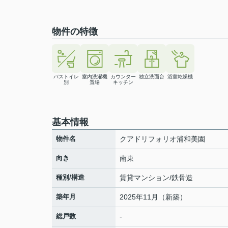
物件の特徴
バストイレ
室内洗濯機
カウンター
独立洗面台
浴室乾燥機
別
置場
キッチン
基本情報
物件名
クアドリフォリオ浦和美園
向き
南東
種別/構造
賃貸マンション/鉄骨造
築年月
2025年11月（新築）
総戸数
-