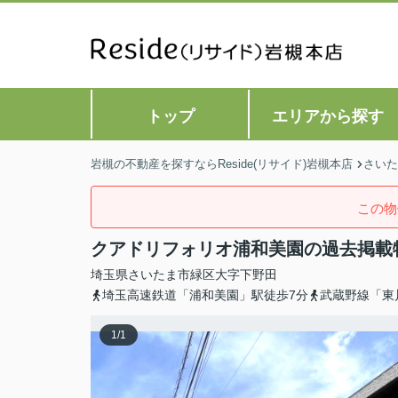
トップ
エリアから探す
岩槻の不動産を探すならReside(リサイド)岩槻本店
さいた
この物
クアドリフォリオ浦和美園の過去掲載
埼玉県
さいたま市緑区
大字下野田
埼玉高速鉄道「浦和美園」駅徒歩7分
武蔵野線「東
1
/
1