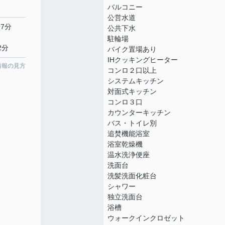
バルコニー
公営水道
7分
公共下水
駐輪場
2分
バイク置場あり
IHクッキングヒーター
情報の見方
コンロ２口以上
システムキッチン
対面式キッチン
コンロ３口
カウンターキッチン
バス・トイレ別
追焚機能浴室
浴室乾燥機
温水洗浄便座
洗面台
洗髪洗面化粧台
シャワー
独立洗面台
浴槽
ウォークインクロゼット