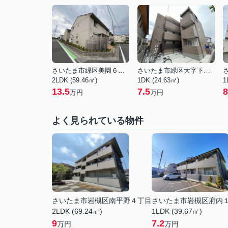
さいたま市緑区美園６丁目
さいたま市緑区大字下野田
2LDK (59.46㎡)
1DK (24.63㎡)
1
13.5
7.5
8
万円
万円
よく見られている物件
さいたま市岩槻区南平野４丁目
さいたま市岩槻区府内
2LDK (69.24㎡)
1LDK (39.67㎡)
9
7.2
万円
万円