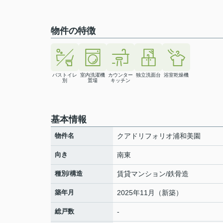
物件の特徴
バストイレ
室内洗濯機
カウンター
独立洗面台
浴室乾燥機
別
置場
キッチン
基本情報
物件名
クアドリフォリオ浦和美園
向き
南東
種別/構造
賃貸マンション/鉄骨造
築年月
2025年11月（新築）
総戸数
-