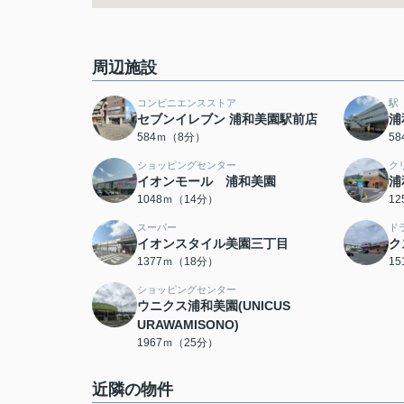
周辺施設
コンビニエンスストア
駅
セブンイレブン 浦和美園駅前店
浦
584ｍ（8分）
5
ショッピングセンター
ク
イオンモール 浦和美園
浦
1048ｍ（14分）
1
スーパー
ド
イオンスタイル美園三丁目
ク
1377ｍ（18分）
1
ショッピングセンター
ウニクス浦和美園(UNICUS
URAWAMISONO)
1967ｍ（25分）
近隣の物件