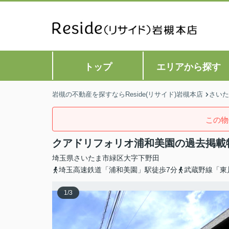
トップ
エリアから探す
岩槻の不動産を探すならReside(リサイド)岩槻本店
さいた
この物
クアドリフォリオ浦和美園の過去掲載
埼玉県
さいたま市緑区
大字下野田
埼玉高速鉄道「浦和美園」駅徒歩7分
武蔵野線「東
1
/
3