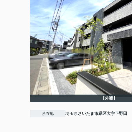
【外観】
埼玉県
さいたま市緑区
大字下野田
所在地