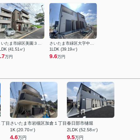
さいたま市緑区美園３丁目
さいたま市緑区大字中野田
LDK (41.51㎡)
1LDK (39.19㎡)
.7
9.6
万円
万円
１丁目
さいたま市岩槻区加倉１丁目
春日部市樋堀
1K (20.70㎡)
2LDK (52.58㎡)
4.6
9.5
万円
万円