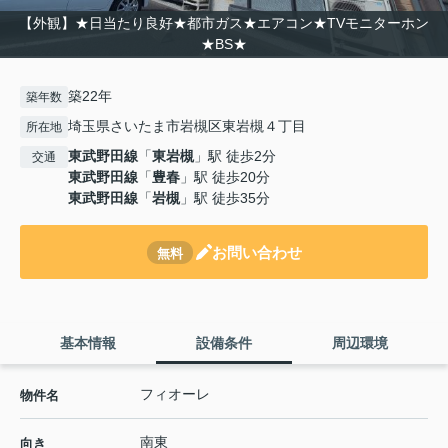
【外観】★日当たり良好★都市ガス★エアコン★TVモニターホン
★BS★
築22年
築年数
埼玉県さいたま市岩槻区東岩槻４丁目
所在地
東武野田線
「
東岩槻
」駅 徒歩2分
交通
東武野田線
「
豊春
」駅 徒歩20分
東武野田線
「
岩槻
」駅 徒歩35分
お問い合わせ
無料
基本情報
設備条件
周辺環境
フィオーレ
物件名
南東
向き