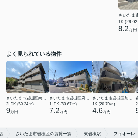
さいたま
1K (29.0
8.2
万円
よく見られている物件
さいたま市岩槻区南平野４丁目
さいたま市岩槻区府内１丁目
さいたま市岩槻区加倉１丁目
2LDK (69.24㎡)
1LDK (39.67㎡)
1K (20.70㎡)
2
9
7.2
4.6
万円
万円
万円
店
さいたま市岩槻区の賃貸一覧
東岩槻駅
フィオーレ