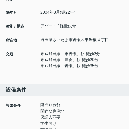
2004年8月(築22年)
築年月
アパート / 軽量鉄骨
種別 / 構造
埼玉県
さいたま市岩槻区
東岩槻
４丁目
所在地
東武野田線
「
東岩槻
」駅 徒歩2分
交通
東武野田線
「
豊春
」駅 徒歩20分
東武野田線
「
岩槻
」駅 徒歩35分
設備条件
陽当り良好
設備条件
閑静な住宅地
保証人不要
学生向け