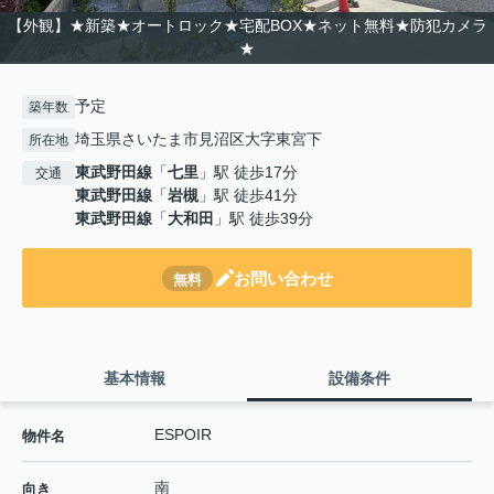
【外観】★新築★オートロック★宅配BOX★ネット無料★防犯カメラ
★
予定
築年数
埼玉県さいたま市見沼区大字東宮下
所在地
東武野田線
「
七里
」駅 徒歩17分
交通
東武野田線
「
岩槻
」駅 徒歩41分
東武野田線
「
大和田
」駅 徒歩39分
お問い合わせ
無料
基本情報
設備条件
ESPOIR
物件名
南
向き