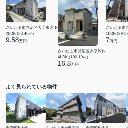
さいたま市見沼区大字東宮下
さいたま市
2LDK (58.40㎡)
1LDK (29.1
9.58
7
万円
万円
さいたま市見沼区大字深作
4LDK (100.19㎡)
16.8
万円
よく見られている物件
春日部市内牧
さいたま市岩槻区南平野４丁目
春日部市樋堀