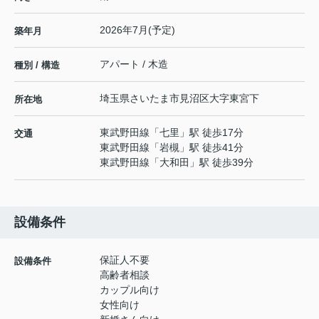
2026年7月(予定)
築年月
アパート / 木造
種別 / 構造
埼玉県
さいたま市見沼区
大字東宮下
所在地
東武野田線
「
七里
」駅 徒歩17分
交通
東武野田線
「
岩槻
」駅 徒歩41分
東武野田線
「
大和田
」駅 徒歩39分
設備条件
保証人不要
設備条件
高齢者相談
カップル向け
女性向け