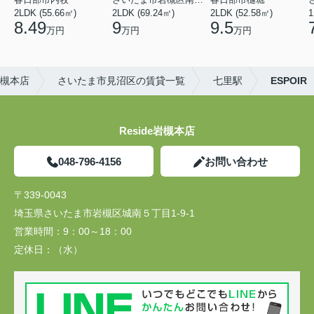
2LDK (55.66㎡)
2LDK (69.24㎡)
2LDK (52.58㎡)
1
8.49
9
9.5
万円
万円
万円
岩槻本店
さいたま市見沼区の賃貸一覧
七里駅
ESPOIR
Reside岩槻本店
048-796-4156
お問い合わせ
〒339-0043
埼玉県さいたま市岩槻区城南５丁目1-9-1
営業時間：
9：00～18：00
定休日：
（水）