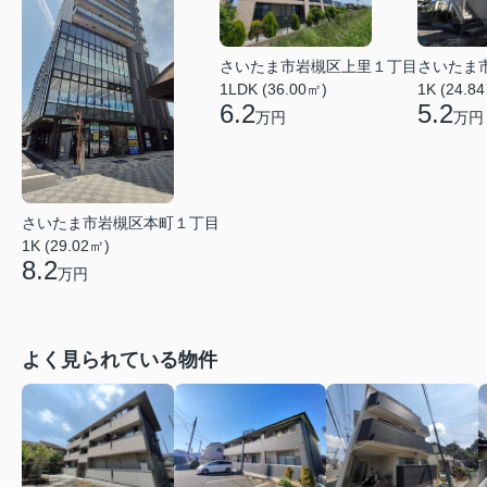
さいたま市岩槻区上里１丁目
さいたま
1LDK (36.00㎡)
1K (24.8
6.2
5.2
万円
万円
さいたま市岩槻区本町１丁目
1K (29.02㎡)
8.2
万円
よく見られている物件