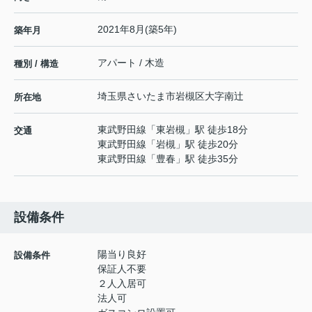
2021年8月(築5年)
築年月
アパート / 木造
種別 / 構造
埼玉県
さいたま市岩槻区
大字南辻
所在地
東武野田線
「
東岩槻
」駅 徒歩18分
交通
東武野田線
「
岩槻
」駅 徒歩20分
東武野田線
「
豊春
」駅 徒歩35分
設備条件
陽当り良好
設備条件
保証人不要
２人入居可
法人可