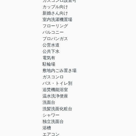
ガスコンロ設置可
カップル向け
新婚さん向け
室内洗濯機置場
フローリング
バルコニー
プロパンガス
公営水道
公共下水
電気有
駐輪場
敷地内ごみ置き場
ガスコンロ
バス・トイレ別
追焚機能浴室
温水洗浄便座
洗面台
洗髪洗面化粧台
シャワー
独立洗面台
浴槽
エアコン