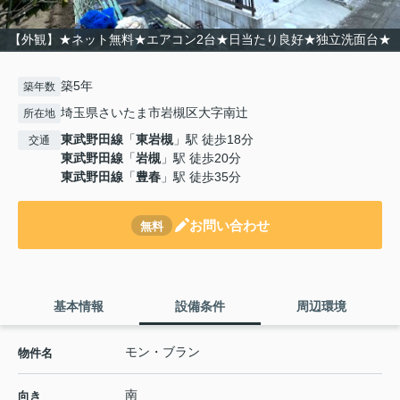
【外観】★ネット無料★エアコン2台★日当たり良好★独立洗面台★
築5年
築年数
埼玉県さいたま市岩槻区大字南辻
所在地
東武野田線
「
東岩槻
」駅 徒歩18分
交通
東武野田線
「
岩槻
」駅 徒歩20分
東武野田線
「
豊春
」駅 徒歩35分
お問い合わせ
無料
基本情報
設備条件
周辺環境
モン・ブラン
物件名
南
向き