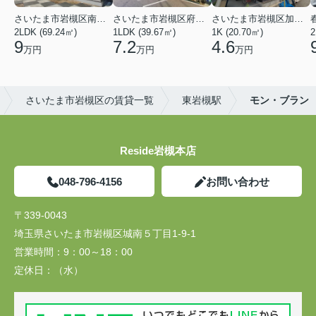
さいたま市岩槻区南平野４丁目
さいたま市岩槻区府内１丁目
さいたま市岩槻区加倉１丁目
2LDK (69.24㎡)
1LDK (39.67㎡)
1K (20.70㎡)
2
9
7.2
4.6
万円
万円
万円
さいたま市岩槻区の賃貸一覧
東岩槻駅
モン・ブラン
Reside岩槻本店
048-796-4156
お問い合わせ
〒339-0043
埼玉県さいたま市岩槻区城南５丁目1-9-1
営業時間：
9：00～18：00
定休日：
（水）