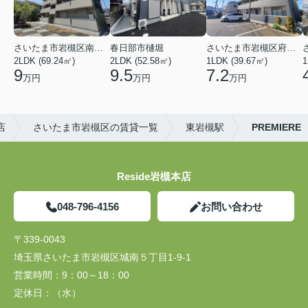
さいたま市岩槻区南平野４丁目
春日部市樋堀
さいたま市岩槻区府内１丁目
2LDK (69.24㎡)
2LDK (52.58㎡)
1LDK (39.67㎡)
1
9
9.5
7.2
万円
万円
万円
店
さいたま市岩槻区の賃貸一覧
東岩槻駅
PREMIERE
Reside岩槻本店
048-796-4156
お問い合わせ
〒339-0043
埼玉県さいたま市岩槻区城南５丁目1-9-1
営業時間：
9：00～18：00
定休日：
（水）