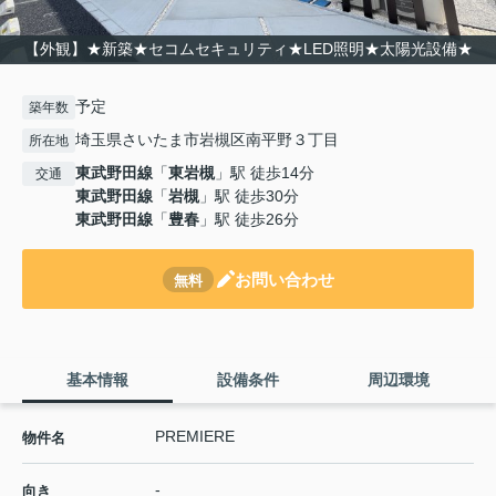
【外観】★新築★セコムセキュリティ★LED照明★太陽光設備★
予定
築年数
埼玉県さいたま市岩槻区南平野３丁目
所在地
東武野田線
「
東岩槻
」駅 徒歩14分
交通
東武野田線
「
岩槻
」駅 徒歩30分
東武野田線
「
豊春
」駅 徒歩26分
お問い合わせ
無料
基本情報
設備条件
周辺環境
PREMIERE
物件名
-
向き