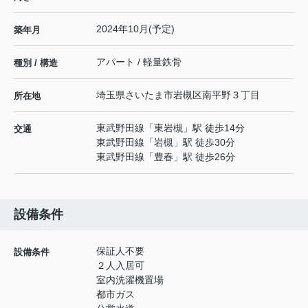
2024年10月(予定)
築年月
アパート / 軽量鉄骨
種別 / 構造
埼玉県
さいたま市岩槻区
南平野
３丁目
所在地
東武野田線
「
東岩槻
」駅 徒歩14分
交通
東武野田線
「
岩槻
」駅 徒歩30分
東武野田線
「
豊春
」駅 徒歩26分
設備条件
保証人不要
設備条件
２人入居可
室内洗濯機置場
都市ガス