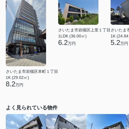
さいたま市岩槻区上里１丁目
さいたま
1LDK (36.00㎡)
1K (24.8
6.2
5.2
万円
万円
さいたま市岩槻区本町１丁目
1K (29.02㎡)
8.2
万円
よく見られている物件