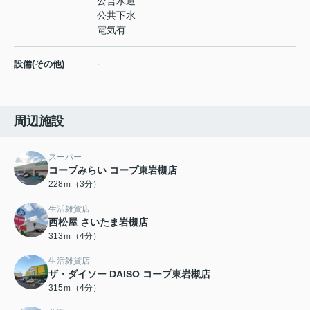
公営水道
公共下水
電気有
-
設備(その他)
周辺施設
スーパー
コープみらい コープ東岩槻店
228ｍ（3分）
生活雑貨店
西松屋 さいたま岩槻店
313ｍ（4分）
生活雑貨店
ザ・ダイソー DAISO コープ東岩槻店
315ｍ（4分）