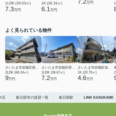
7.2
万円
1LDK (39.53㎡)
1K (26.16㎡)
1
7.3
6.1
万円
万円
よく見られている物件
さいたま市岩槻区南平野４丁目
さいたま市岩槻区府内１丁目
さいたま市岩槻区加倉１丁目
2LDK (69.24㎡)
1LDK (39.67㎡)
1K (20.70㎡)
2
9
7.2
4.6
万円
万円
万円
本店
春日部市の賃貸一覧
春日部駅
LINK KASUKABE
Reside岩槻本店