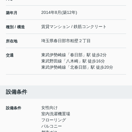
2014年8月(築12年)
築年月
賃貸マンション / 鉄筋コンクリート
種別 / 構造
埼玉県
春日部市
粕壁
２丁目
所在地
東武伊勢崎線
「
春日部
」駅 徒歩2分
交通
東武野田線
「
八木崎
」駅 徒歩16分
東武伊勢崎線
「
北春日部
」駅 徒歩20分
設備条件
女性向け
設備条件
室内洗濯機置場
フローリング
バルコニー