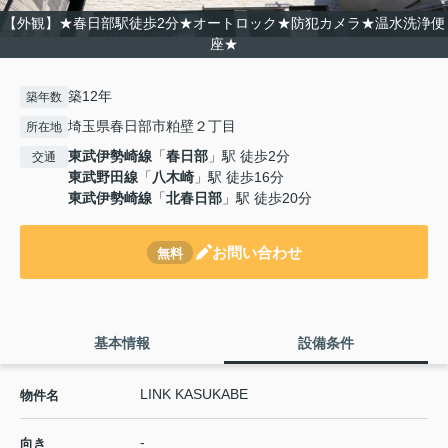
【外観】★春日部駅徒歩2分★オートロック★防犯カメラ★温水洗浄便
座★
築12年
築年数
埼玉県春日部市粕壁２丁目
所在地
東武伊勢崎線
「
春日部
」駅 徒歩2分
交通
東武野田線
「
八木崎
」駅 徒歩16分
東武伊勢崎線
「
北春日部
」駅 徒歩20分
お問い合わせ
無料
基本情報
設備条件
LINK KASUKABE
物件名
-
向き