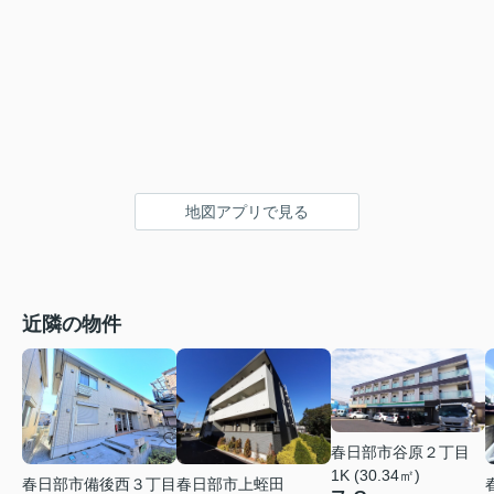
地図アプリで見る
近隣の物件
春日部市谷原２丁目
1K (30.34㎡)
春日部市備後西３丁目
春日部市上蛭田