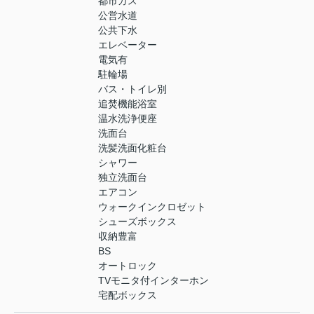
都市ガス
公営水道
公共下水
エレベーター
電気有
駐輪場
バス・トイレ別
追焚機能浴室
温水洗浄便座
洗面台
洗髪洗面化粧台
シャワー
独立洗面台
エアコン
ウォークインクロゼット
シューズボックス
収納豊富
BS
オートロック
TVモニタ付インターホン
宅配ボックス