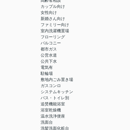
高齢者相談
カップル向け
女性向け
新婚さん向け
ファミリー向け
室内洗濯機置場
フローリング
バルコニー
都市ガス
公営水道
公共下水
電気有
駐輪場
敷地内ごみ置き場
ガスコンロ
システムキッチン
バス・トイレ別
追焚機能浴室
浴室乾燥機
温水洗浄便座
洗面台
洗髪洗面化粧台