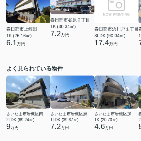
春日部市谷原２丁目
1K (30.34㎡)
春日部市上蛭田
春日部市浜川戸１丁目
7.2
万円
1
1K (26.16㎡)
3LDK (90.04㎡)
6.1
17.4
万円
万円
よく見られている物件
さいたま市岩槻区南平野４丁目
さいたま市岩槻区府内１丁目
さいたま市岩槻区加倉１丁目
2LDK (69.24㎡)
1LDK (39.67㎡)
1K (20.70㎡)
2
9
7.2
4.6
万円
万円
万円