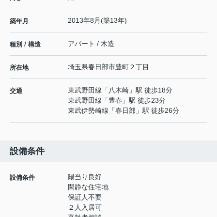
2013年8月(築13年)
築年月
アパート / 木造
種別 / 構造
埼玉県
春日部市
豊町
２丁目
所在地
東武野田線
「
八木崎
」駅 徒歩18分
交通
東武野田線
「
豊春
」駅 徒歩23分
東武伊勢崎線
「
春日部
」駅 徒歩26分
設備条件
陽当り良好
設備条件
閑静な住宅地
保証人不要
２人入居可