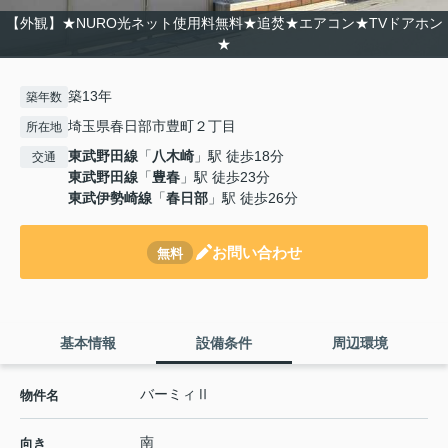
【外観】★NURO光ネット使用料無料★追焚★エアコン★TVドアホン
★
築13年
築年数
埼玉県春日部市豊町２丁目
所在地
東武野田線
「
八木崎
」駅 徒歩18分
交通
東武野田線
「
豊春
」駅 徒歩23分
東武伊勢崎線
「
春日部
」駅 徒歩26分
お問い合わせ
無料
基本情報
設備条件
周辺環境
バーミィⅡ
物件名
南
向き