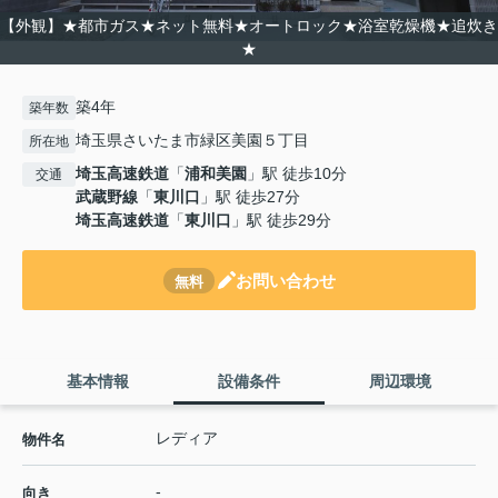
【外観】★都市ガス★ネット無料★オートロック★浴室乾燥機★追炊き
★
築4年
築年数
埼玉県さいたま市緑区美園５丁目
所在地
埼玉高速鉄道
「
浦和美園
」駅 徒歩10分
交通
武蔵野線
「
東川口
」駅 徒歩27分
埼玉高速鉄道
「
東川口
」駅 徒歩29分
お問い合わせ
無料
基本情報
設備条件
周辺環境
レディア
物件名
-
向き