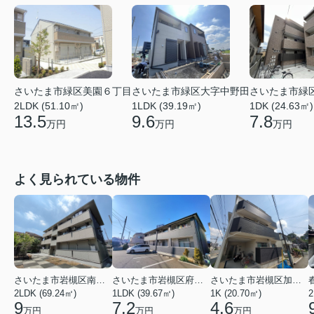
さいたま市緑区美園６丁目
さいたま市緑区大字中野田
さいたま市緑
2LDK (51.10㎡)
1LDK (39.19㎡)
1DK (24.63㎡)
13.5
9.6
7.8
万円
万円
万円
よく見られている物件
さいたま市岩槻区南平野４丁目
さいたま市岩槻区府内１丁目
さいたま市岩槻区加倉１丁目
2LDK (69.24㎡)
1LDK (39.67㎡)
1K (20.70㎡)
2
9
7.2
4.6
万円
万円
万円