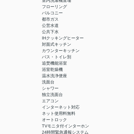
室内洗濯機置場
フローリング
バルコニー
都市ガス
公営水道
公共下水
IHクッキングヒーター
対面式キッチン
カウンターキッチン
バス・トイレ別
追焚機能浴室
浴室乾燥機
温水洗浄便座
洗面台
シャワー
独立洗面台
エアコン
インターネット対応
ネット使用料無料
オートロック
TVモニタ付インターホン
24時間緊急通報システム