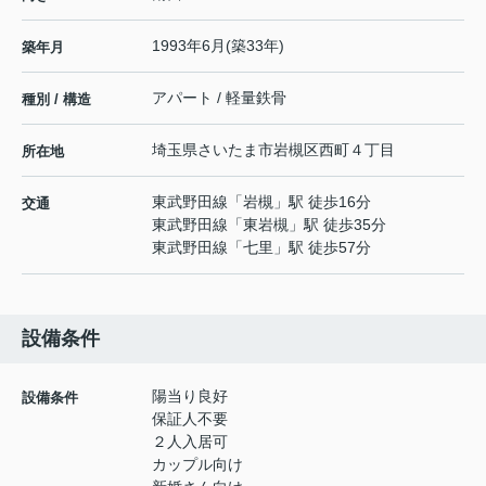
1993年6月(築33年)
築年月
アパート / 軽量鉄骨
種別 / 構造
埼玉県
さいたま市岩槻区
西町
４丁目
所在地
東武野田線
「
岩槻
」駅 徒歩16分
交通
東武野田線
「
東岩槻
」駅 徒歩35分
東武野田線
「
七里
」駅 徒歩57分
設備条件
陽当り良好
設備条件
保証人不要
２人入居可
カップル向け