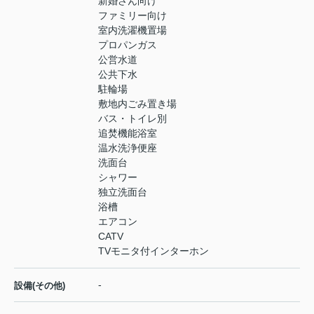
新婚さん向け
ファミリー向け
室内洗濯機置場
プロパンガス
公営水道
公共下水
駐輪場
敷地内ごみ置き場
バス・トイレ別
追焚機能浴室
温水洗浄便座
洗面台
シャワー
独立洗面台
浴槽
エアコン
CATV
TVモニタ付インターホン
-
設備(その他)