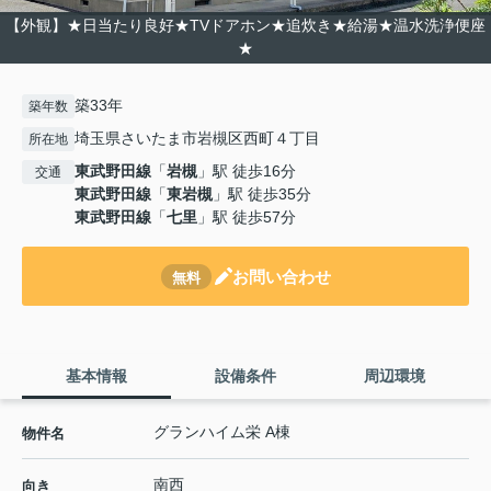
【外観】★日当たり良好★TVドアホン★追炊き★給湯★温水洗浄便座
★
築33年
築年数
埼玉県さいたま市岩槻区西町４丁目
所在地
東武野田線
「
岩槻
」駅 徒歩16分
交通
東武野田線
「
東岩槻
」駅 徒歩35分
東武野田線
「
七里
」駅 徒歩57分
お問い合わせ
無料
基本情報
設備条件
周辺環境
グランハイム栄 A棟
物件名
南西
向き