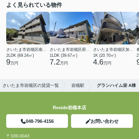
よく見られている物件
さいたま市岩槻区南平野４丁目
さいたま市岩槻区府内１丁目
さいたま市岩槻区加倉１丁目
2LDK (69.24㎡)
1LDK (39.67㎡)
1K (20.70㎡)
2
9
7.2
4.6
万円
万円
万円
さいたま市岩槻区の賃貸一覧
岩槻駅
グランハイム栄 A棟
Reside岩槻本店
048-796-4156
お問い合わせ
〒339-0043