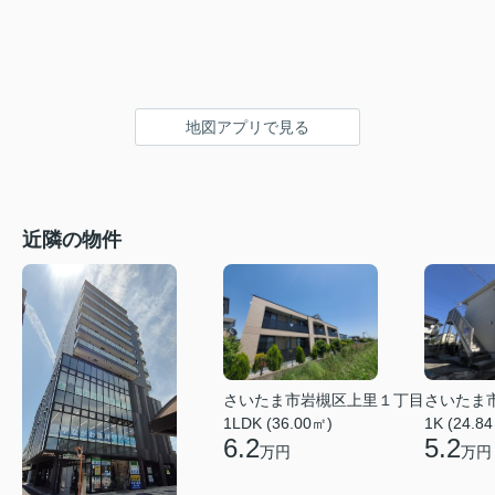
地図アプリで見る
近隣の物件
さいたま市岩槻区上里１丁目
さいたま
1LDK (36.00㎡)
1K (24.8
6.2
5.2
万円
万円