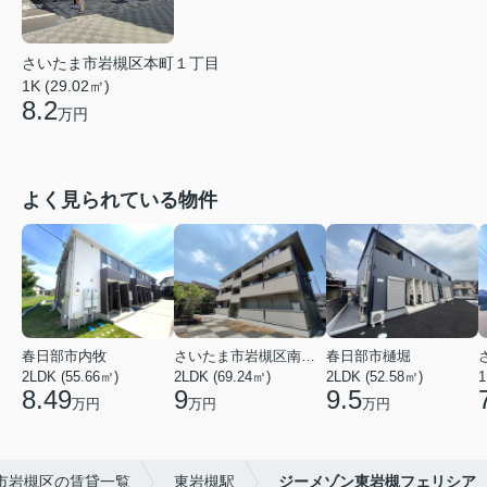
さいたま市岩槻区本町１丁目
1K (29.02㎡)
8.2
万円
よく見られている物件
春日部市内牧
さいたま市岩槻区南平野４丁目
春日部市樋堀
2LDK (55.66㎡)
2LDK (69.24㎡)
2LDK (52.58㎡)
1
8.49
9
9.5
万円
万円
万円
市岩槻区の賃貸一覧
東岩槻駅
ジーメゾン東岩槻フェリシア