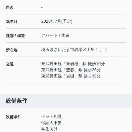
-
向き
2026年7月(予定)
築年月
アパート / 木造
種別 / 構造
埼玉県
さいたま市岩槻区
上里
１丁目
所在地
東武野田線
「
東岩槻
」駅 徒歩10分
交通
東武野田線
「
豊春
」駅 徒歩26分
東武野田線
「
岩槻
」駅 徒歩36分
設備条件
ペット相談
設備条件
保証人不要
学生向け