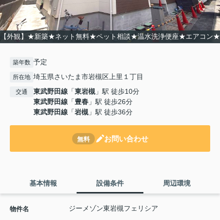
【外観】★新築★ネット無料★ペット相談★温水洗浄便座★エアコン★
予定
築年数
埼玉県さいたま市岩槻区上里１丁目
所在地
東武野田線
「
東岩槻
」駅 徒歩10分
交通
東武野田線
「
豊春
」駅 徒歩26分
東武野田線
「
岩槻
」駅 徒歩36分
お問い合わせ
無料
基本情報
設備条件
周辺環境
ジーメゾン東岩槻フェリシア
物件名