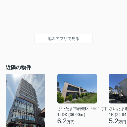
地図アプリで見る
近隣の物件
さいたま市岩槻区上里１丁目
さいたま
1LDK (36.00㎡)
1K (24.8
6.2
5.2
万円
万円