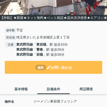
【外観】★新築★ネット無料★ペット相談★温水洗浄便座★エアコン★
予定
築年数
埼玉県さいたま市岩槻区上里１丁目
所在地
東武野田線
「
東岩槻
」駅 徒歩10分
交通
東武野田線
「
豊春
」駅 徒歩26分
東武野田線
「
岩槻
」駅 徒歩36分
お問い合わせ
無料
基本情報
設備条件
周辺環境
ジーメゾン東岩槻フェリシア
物件名