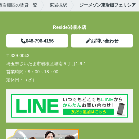
市岩槻区の賃貸一覧
東岩槻駅
ジーメゾン東岩槻フェリシア
Reside岩槻本店
048-796-4156
お問い合わせ
〒339-0043
埼玉県さいたま市岩槻区城南５丁目1-9-1
営業時間：
9：00～18：00
定休日：
（水）