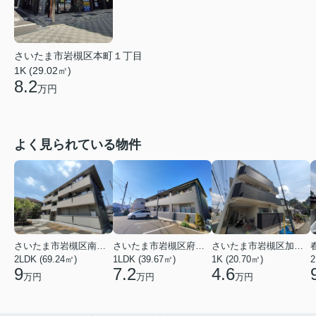
さいたま市岩槻区本町１丁目
1K (29.02㎡)
8.2
万円
よく見られている物件
さいたま市岩槻区南平野４丁目
さいたま市岩槻区府内１丁目
さいたま市岩槻区加倉１丁目
2LDK (69.24㎡)
1LDK (39.67㎡)
1K (20.70㎡)
2
9
7.2
4.6
万円
万円
万円