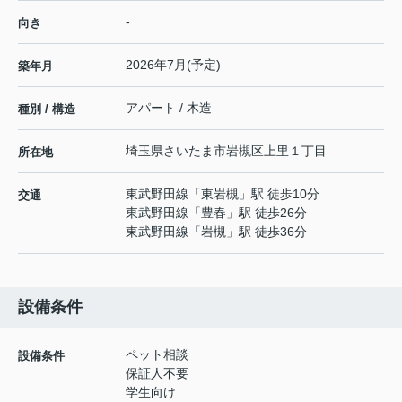
-
向き
2026年7月(予定)
築年月
アパート / 木造
種別 / 構造
埼玉県
さいたま市岩槻区
上里
１丁目
所在地
東武野田線
「
東岩槻
」駅 徒歩10分
交通
東武野田線
「
豊春
」駅 徒歩26分
東武野田線
「
岩槻
」駅 徒歩36分
設備条件
ペット相談
設備条件
保証人不要
学生向け