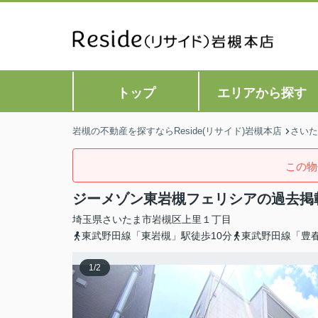
トップ
エリアから探す
岩槻の不動産を探すならReside(リサイド)岩槻本店
さいた
この物
ジーメゾン東岩槻フェリシアの過去掲
埼玉県
さいたま市岩槻区
上里
１丁目
東武野田線「東岩槻」駅徒歩10分
東武野田線「豊春
1
/
2