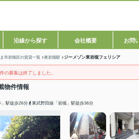
沿線から探す
会社概要
お問
ジーメゾン東岩槻フェリシア
ま市岩槻区の賃貸一覧
東岩槻駅
件の募集は終了しました。
載物件情報
」駅徒歩26分
東武野田線「岩槻」駅徒歩36分