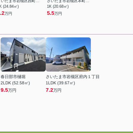
さいたま市岩槻区西町５丁目
さいたま市岩槻区本町３丁目
K (24.84㎡)
1K (20.68㎡)
.2
5.5
万円
万円
目
春日部市樋堀
さいたま市岩槻区府内１丁目
2LDK (52.58㎡)
1LDK (39.67㎡)
9.5
7.2
万円
万円