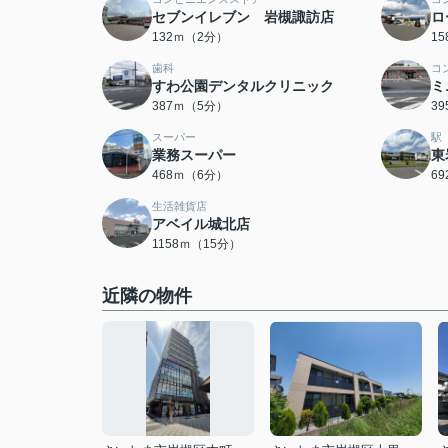
セブンイレブン 岩槻諏訪店
ロ
132ｍ（2分）
1
歯科
コ
すわ公園デンタルクリニック
ミ
387ｍ（5分）
3
スーパー
駅
業務スーパー
東
468ｍ（6分）
6
生活雑貨店
アベイル城北店
1158ｍ（15分）
近隣の物件