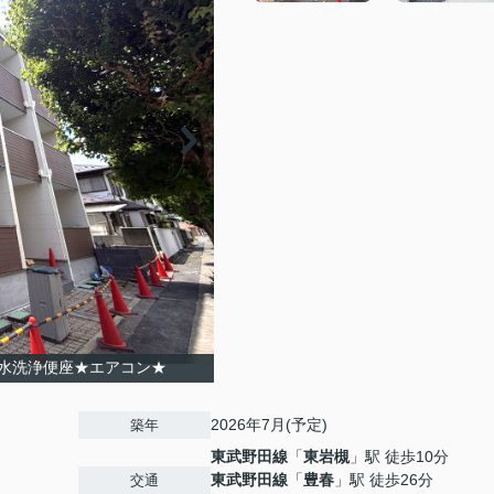
水洗浄便座★エアコン★
2026年7月(予定)
築年
東武野田線
「
東岩槻
」駅 徒歩10分
東武野田線
「
豊春
」駅 徒歩26分
交通