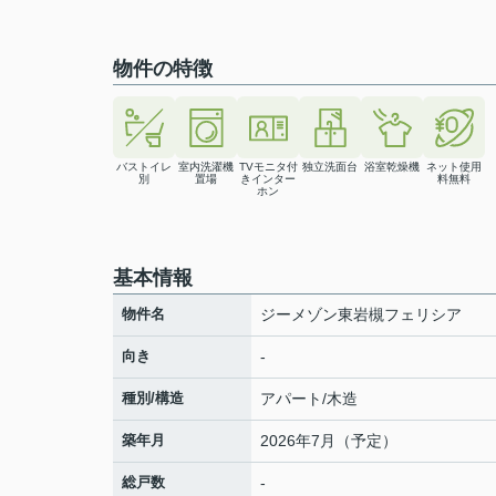
物件の特徴
バストイレ
室内洗濯機
TVモニタ付
独立洗面台
浴室乾燥機
ネット使用
別
置場
きインター
料無料
ホン
基本情報
物件名
ジーメゾン東岩槻フェリシア
向き
-
種別/構造
アパート/木造
築年月
2026年7月（予定）
総戸数
-