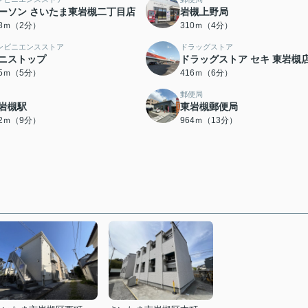
ーソン さいたま東岩槻二丁目店
岩槻上野局
58ｍ（2分）
310ｍ（4分）
ンビニエンスストア
ドラッグストア
ニストップ
ドラッグストア セキ 東岩槻
95ｍ（5分）
416ｍ（6分）
郵便局
岩槻駅
東岩槻郵便局
92ｍ（9分）
964ｍ（13分）