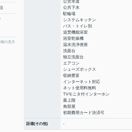
公営水道
公共下水
目
駐輪場
分
システムキッチン
バス・トイレ別
追焚機能浴室
浴室乾燥機
情報の見方
温水洗浄便座
洗面台
独立洗面台
エアコン
シューズボックス
収納豊富
インターネット対応
ネット使用料無料
TVモニタ付インターホン
最上階
角部屋
初期費用カード決済可
設備(その他)
-