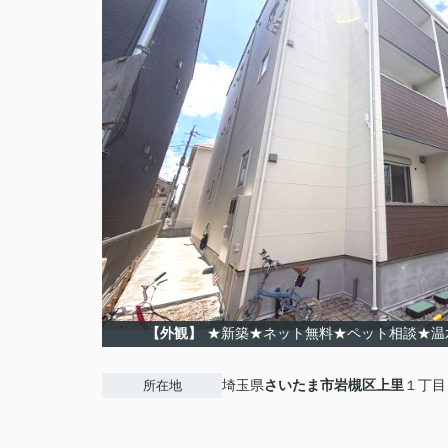
【外観】
★新築★ネット無料★ペット相談★温
埼玉県
さいたま市岩槻区
上里
１丁目
所在地