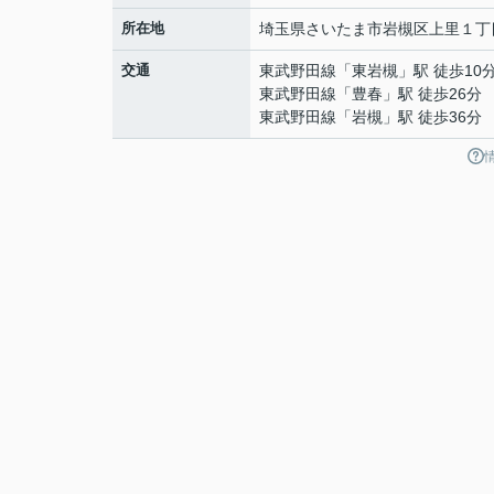
所在地
埼玉県
さいたま市岩槻区
上里
１丁
交通
東武野田線
「
東岩槻
」駅 徒歩10
東武野田線
「
豊春
」駅 徒歩26分
東武野田線
「
岩槻
」駅 徒歩36分