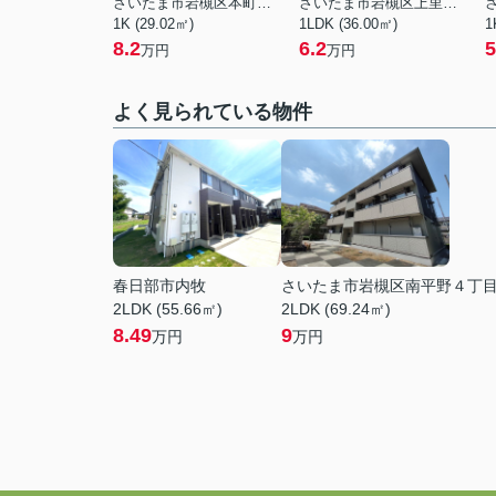
さいたま市岩槻区本町１丁目
さいたま市岩槻区上里１丁目
1K (29.02㎡)
1LDK (36.00㎡)
1
8.2
6.2
5
万円
万円
よく見られている物件
春日部市内牧
さいたま市岩槻区南平野４丁
2LDK (55.66㎡)
2LDK (69.24㎡)
8.49
9
万円
万円