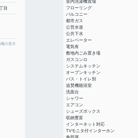
室内洗濯機置場
フローリング
丁目
バルコニー
都市ガス
公営水道
公共下水
エレベーター
情報の見方
電気有
敷地内ごみ置き場
ガスコンロ
システムキッチン
オープンキッチン
バス・トイレ別
追焚機能浴室
洗面台
シャワー
エアコン
シューズボックス
収納豊富
インターネット対応
TVモニタ付インターホン
角部屋