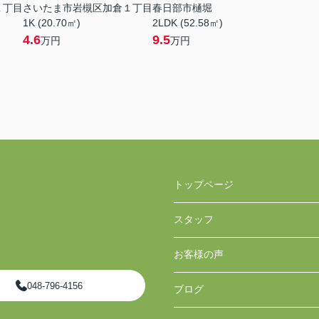
１丁目
さいたま市岩槻区加倉１丁目
春日部市樋堀
1K (20.70㎡)
2LDK (52.58㎡)
4.6
9.5
万円
万円
トップページ
スタッフ
お客様の声
048-796-4156
ブログ