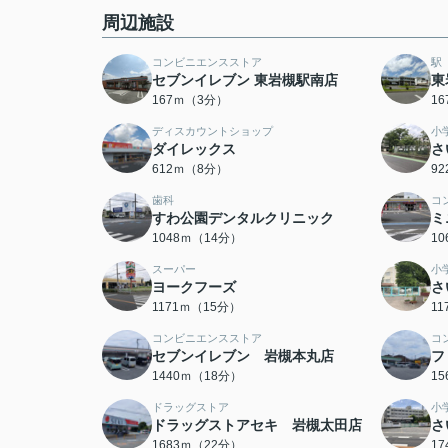
周辺施設
コンビニエンスストア
駅
セブンイレブン 東岩槻駅南店
東
167ｍ（3分）
1
ディスカウントショップ
小
ダイレックス
さ
612ｍ（8分）
9
歯科
コ
すわ公園デンタルクリニック
ミ
1048ｍ（14分）
1
スーパー
小
ヨークフーズ
さ
1171ｍ（15分）
1
コンビニエンスストア
コ
セブンイレブン 岩槻本丸店
フ
1440ｍ（18分）
1
ドラッグストア
小
ドラッグストアセキ 岩槻太田店
さ
1683ｍ（22分）
1