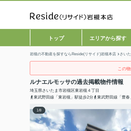
トップ
エリアから探す
岩槻の不動産を探すならReside(リサイド)岩槻本店
さいた
この物
ルナエルモッサの過去掲載物件情報
埼玉県
さいたま市岩槻区
東岩槻
４丁目
東武野田線「東岩槻」駅徒歩2分
東武野田線「豊春
1
/
8