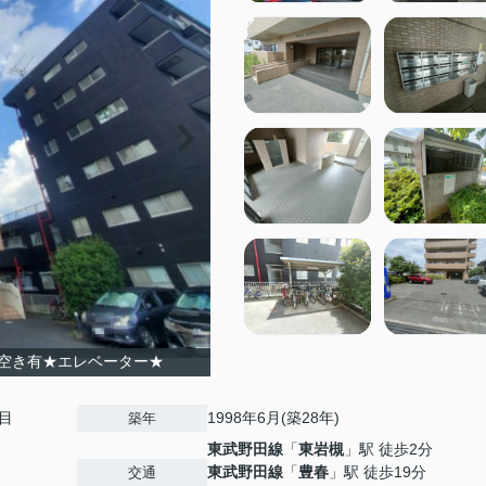
空き有★エレベーター★
目
1998年6月(築28年)
築年
東武野田線
「
東岩槻
」駅 徒歩2分
東武野田線
「
豊春
」駅 徒歩19分
交通