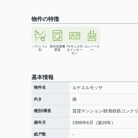
物件の特徴
バストイレ
室内洗濯機
TVモニタ付
エレベータ
別
置場
きインター
ー
ホン
基本情報
物件名
ルナエルモッサ
向き
南
種別/構造
賃貸マンション/鉄骨鉄筋コンク
築年月
1998年6月（築28年）
総戸数
-