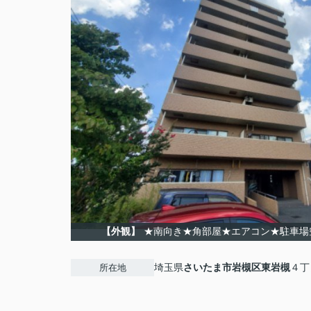
【外観】
★南向き★角部屋★エアコン★駐車場
埼玉県
さいたま市岩槻区
東岩槻
４丁
所在地