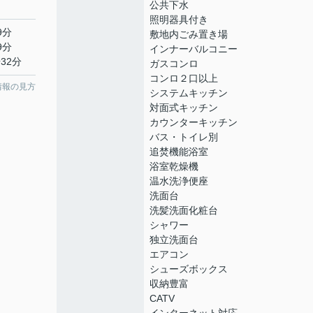
公共下水
照明器具付き
9分
敷地内ごみ置き場
9分
インナーバルコニー
32分
ガスコンロ
コンロ２口以上
情報の見方
システムキッチン
対面式キッチン
カウンターキッチン
バス・トイレ別
追焚機能浴室
浴室乾燥機
温水洗浄便座
洗面台
洗髪洗面化粧台
シャワー
独立洗面台
エアコン
シューズボックス
収納豊富
CATV