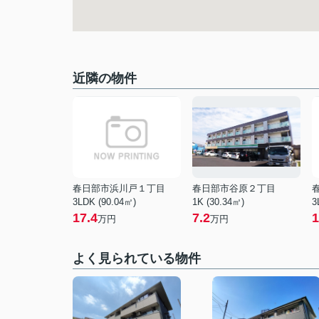
近隣の物件
春日部市浜川戸１丁目
春日部市谷原２丁目
3LDK (90.04㎡)
1K (30.34㎡)
3
17.4
7.2
1
万円
万円
よく見られている物件