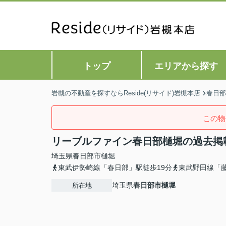
トップ
エリアから探す
岩槻の不動産を探すならReside(リサイド)岩槻本店
春日部
この物
リーブルファイン春日部樋堀の過去掲
埼玉県
春日部市
樋堀
東武伊勢崎線「春日部」駅徒歩19分
東武野田線「藤
埼玉県
春日部市
樋堀
所在地