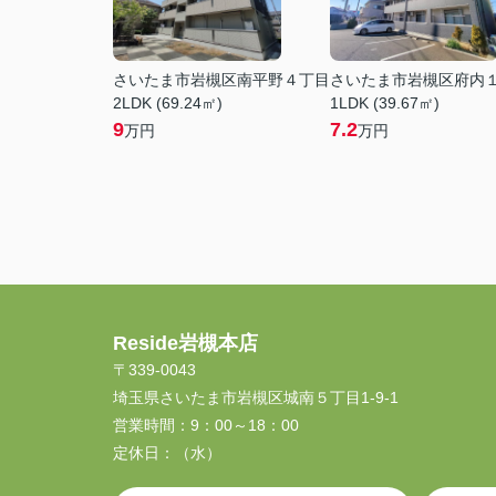
さいたま市岩槻区南平野４丁目
さいたま市岩槻区府内
2LDK (69.24㎡)
1LDK (39.67㎡)
9
7.2
万円
万円
Reside岩槻本店
〒339-0043
埼玉県さいたま市岩槻区城南５丁目1-9-1
営業時間：
9：00～18：00
定休日：
（水）