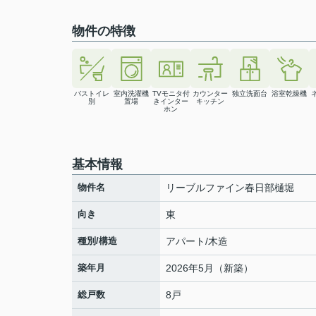
物件の特徴
バストイレ
室内洗濯機
TVモニタ付
カウンター
独立洗面台
浴室乾燥機
別
置場
きインター
キッチン
ホン
基本情報
物件名
リーブルファイン春日部樋堀
向き
東
種別/構造
アパート/木造
築年月
2026年5月（新築）
総戸数
8戸