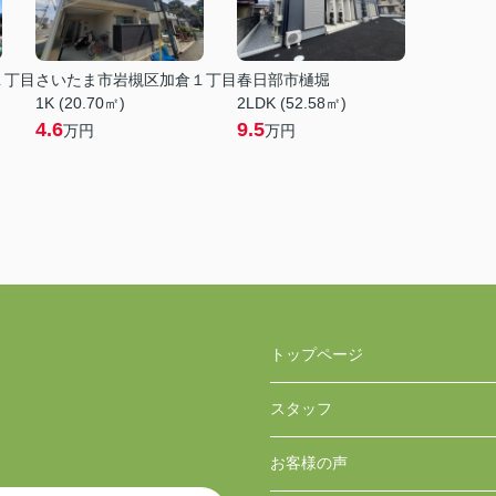
１丁目
さいたま市岩槻区加倉１丁目
春日部市樋堀
1K (20.70㎡)
2LDK (52.58㎡)
4.6
9.5
万円
万円
トップページ
スタッフ
お客様の声