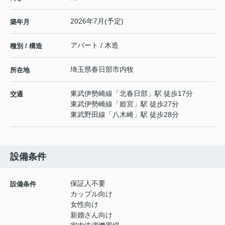
2026年7月(予定)
築年月
アパート / 木造
種別 / 構造
埼玉県
春日部市
内牧
所在地
東武伊勢崎線
「
北春日部
」駅 徒歩17分
交通
東武伊勢崎線
「
姫宮
」駅 徒歩27分
東武野田線
「
八木崎
」駅 徒歩28分
設備条件
保証人不要
設備条件
カップル向け
女性向け
新婚さん向け