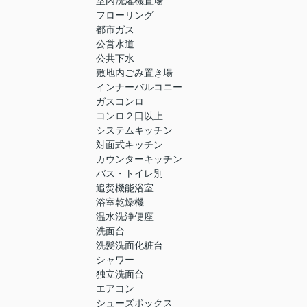
室内洗濯機置場
フローリング
都市ガス
公営水道
公共下水
敷地内ごみ置き場
インナーバルコニー
ガスコンロ
コンロ２口以上
システムキッチン
対面式キッチン
カウンターキッチン
バス・トイレ別
追焚機能浴室
浴室乾燥機
温水洗浄便座
洗面台
洗髪洗面化粧台
シャワー
独立洗面台
エアコン
シューズボックス