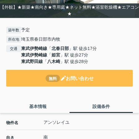
【外観】★新築★南向き★専用庭★ネット無料★浴室乾燥機★エアコン
★
予定
築年数
埼玉県春日部市内牧
所在地
東武伊勢崎線
「
北春日部
」駅 徒歩17分
交通
東武伊勢崎線
「
姫宮
」駅 徒歩27分
東武野田線
「
八木崎
」駅 徒歩28分
お問い合わせ
無料
基本情報
設備条件
アンソレイユ
物件名
南
向き