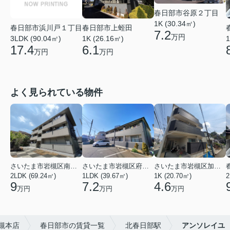
春日部市谷原２丁目
1K (30.34㎡)
春日部市浜川戸１丁目
春日部市上蛭田
7.2
万円
3LDK (90.04㎡)
1K (26.16㎡)
1
17.4
6.1
万円
万円
よく見られている物件
さいたま市岩槻区南平野４丁目
さいたま市岩槻区府内１丁目
さいたま市岩槻区加倉１丁目
2LDK (69.24㎡)
1LDK (39.67㎡)
1K (20.70㎡)
2
9
7.2
4.6
万円
万円
万円
岩槻本店
春日部市の賃貸一覧
北春日部駅
アンソレイユ