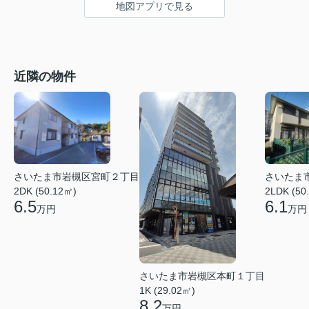
地図アプリで見る
近隣の物件
さいたま市岩槻区宮町２丁目
さいたま
2DK (50.12㎡)
2LDK (50
6.5
6.1
万円
万円
さいたま市岩槻区本町１丁目
1K (29.02㎡)
8.2
万円