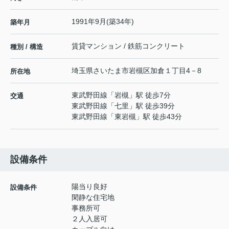
1991年9月(築34年)
築年月
賃貸マンション / 鉄筋コンクリート
種別 / 構造
埼玉県
さいたま市岩槻区
加倉
１丁目4－8
所在地
東武野田線
「
岩槻
」駅 徒歩7分
交通
東武野田線
「
七里
」駅 徒歩39分
東武野田線
「
東岩槻
」駅 徒歩43分
設備条件
陽当り良好
設備条件
閑静な住宅地
事務所可
２人入居可