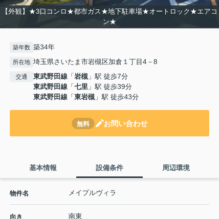
【外観】★3口コンロ★都市ガス★地下駐車場★オートロック★エアコ
ン★
築34年
築年数
埼玉県さいたま市岩槻区加倉１丁目4－8
所在地
東武野田線
「
岩槻
」駅 徒歩7分
交通
東武野田線
「
七里
」駅 徒歩39分
東武野田線
「
東岩槻
」駅 徒歩43分
お問い合わせ
無料
基本情報
設備条件
周辺環境
メイプルヴィラ
物件名
南東
向き