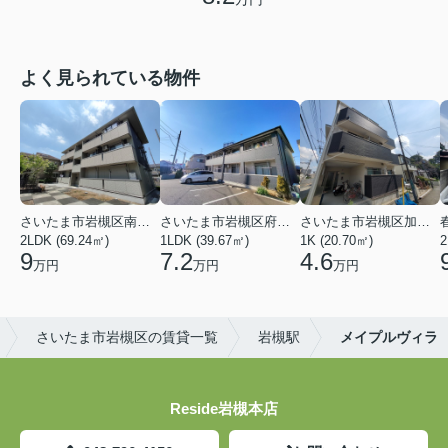
よく見られている物件
さいたま市岩槻区南平野４丁目
さいたま市岩槻区府内１丁目
さいたま市岩槻区加倉１丁目
2LDK (69.24㎡)
1LDK (39.67㎡)
1K (20.70㎡)
2
9
7.2
4.6
万円
万円
万円
さいたま市岩槻区の賃貸一覧
岩槻駅
メイプルヴィラ
Reside岩槻本店