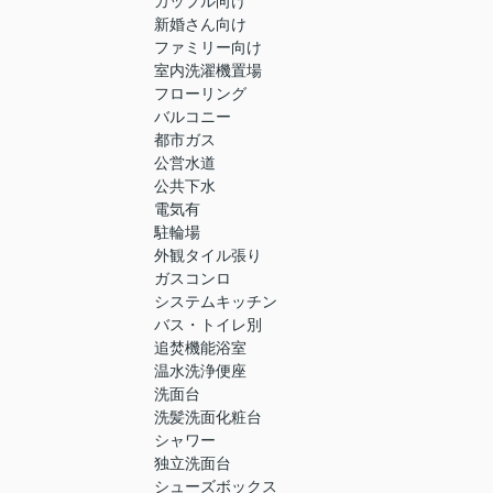
カップル向け
新婚さん向け
ファミリー向け
室内洗濯機置場
フローリング
バルコニー
都市ガス
公営水道
公共下水
電気有
駐輪場
外観タイル張り
ガスコンロ
システムキッチン
バス・トイレ別
追焚機能浴室
温水洗浄便座
洗面台
洗髪洗面化粧台
シャワー
独立洗面台
シューズボックス