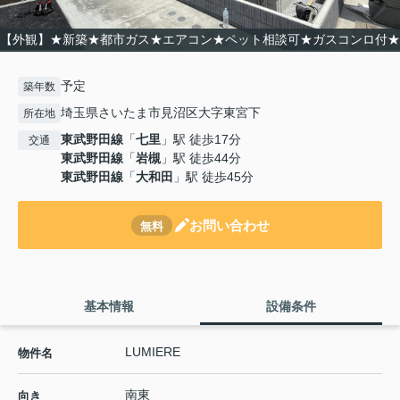
【外観】★新築★都市ガス★エアコン★ペット相談可★ガスコンロ付★
予定
築年数
埼玉県さいたま市見沼区大字東宮下
所在地
東武野田線
「
七里
」駅 徒歩17分
交通
東武野田線
「
岩槻
」駅 徒歩44分
東武野田線
「
大和田
」駅 徒歩45分
お問い合わせ
無料
基本情報
設備条件
LUMIERE
物件名
南東
向き