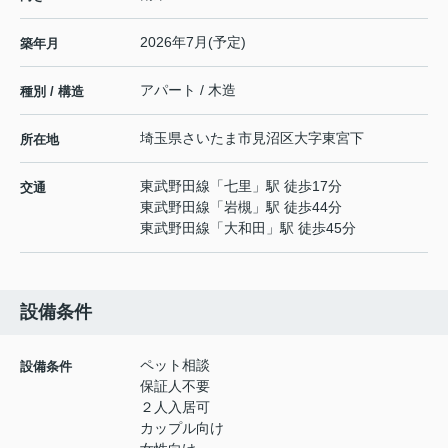
2026年7月(予定)
築年月
アパート / 木造
種別 / 構造
埼玉県
さいたま市見沼区
大字東宮下
所在地
東武野田線
「
七里
」駅 徒歩17分
交通
東武野田線
「
岩槻
」駅 徒歩44分
東武野田線
「
大和田
」駅 徒歩45分
設備条件
ペット相談
設備条件
保証人不要
２人入居可
カップル向け