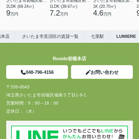
さいたま市岩槻区南平野４丁目
さいたま市岩槻区府内１丁目
さいたま市岩槻区加倉１丁目
2LDK (69.24㎡)
1LDK (39.67㎡)
1K (20.70㎡)
2
9
7.2
4.6
万円
万円
万円
槻本店
さいたま市見沼区の賃貸一覧
七里駅
LUMIERE
Reside岩槻本店
048-796-4156
お問い合わせ
〒339-0043
埼玉県さいたま市岩槻区城南５丁目1-9-1
営業時間：
9：00～18：00
定休日：
（水）