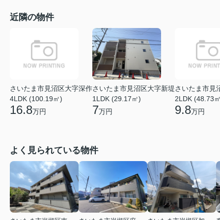
近隣の物件
さいたま市見沼区大字深作
さいたま市見沼区大字新堤
さいたま市見
4LDK (100.19㎡)
1LDK (29.17㎡)
2LDK (48.73㎡
16.8
7
9.8
万円
万円
万円
よく見られている物件