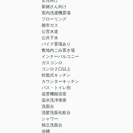
女性向け
新婚さん向け
室内洗濯機置場
フローリング
都市ガス
公営水道
公共下水
バイク置場あり
敷地内ごみ置き場
インナーバルコニー
ガスコンロ
コンロ２口以上
対面式キッチン
カウンターキッチン
バス・トイレ別
追焚機能浴室
温水洗浄便座
洗面台
洗髪洗面化粧台
シャワー
独立洗面台
浴槽