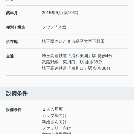
2015年9月(築10年)
築年月
タウン / 木造
種別 / 構造
埼玉県
さいたま市緑区
大字下野田
所在地
埼玉高速鉄道
「
浦和美園
」駅 徒歩4分
交通
武蔵野線
「
東川口
」駅 徒歩38分
埼玉高速鉄道
「
東川口
」駅 徒歩38分
設備条件
２人入居可
設備条件
カップル向け
新婚さん向け
ファミリー向け