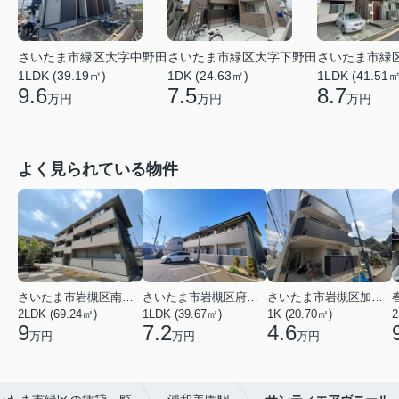
さいたま市緑区大字中野田
さいたま市緑区大字下野田
さいたま市緑
1LDK (39.19㎡)
1DK (24.63㎡)
1LDK (41.51㎡
9.6
7.5
8.7
万円
万円
万円
よく見られている物件
さいたま市岩槻区南平野４丁目
さいたま市岩槻区府内１丁目
さいたま市岩槻区加倉１丁目
2LDK (69.24㎡)
1LDK (39.67㎡)
1K (20.70㎡)
2
9
7.2
4.6
万円
万円
万円