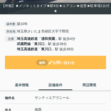
【外観】★メゾネットタイプ★駅4分★エアコン★追焚★駐車場1台付
★
築10年
築年数
埼玉県さいたま市緑区大字下野田
所在地
埼玉高速鉄道
「
浦和美園
」駅 徒歩4分
交通
武蔵野線
「
東川口
」駅 徒歩38分
埼玉高速鉄道
「
東川口
」駅 徒歩38分
お問い合わせ
無料
基本情報
設備条件
周辺環境
サンティエアヴニール
物件名
南西
向き