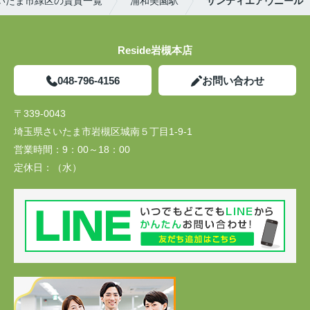
いたま市緑区の賃貸一覧
浦和美園駅
サンティエアヴニール
Reside岩槻本店
048-796-4156
お問い合わせ
〒339-0043
埼玉県さいたま市岩槻区城南５丁目1-9-1
営業時間：
9：00～18：00
定休日：
（水）