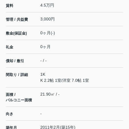
4.5万円
賃料
3,000円
管理 / 共益費
0ヶ月(-)
敷金(保証金)
0ヶ月
礼金
- / -
償却 / 敷引
1K
間取り / 詳細
K 2.2帖 1室
/
洋室 7.0帖 1室
21.90㎡ / -
面積 /
バルコニー面積
-
向き
2011年2月(築15年)
築年月