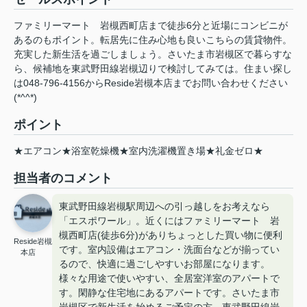
ファミリーマート 岩槻西町店まで徒歩6分と近場にコンビニが
あるのもポイント。転居先に住み心地も良いこちらの賃貸物件。
充実した新生活を過ごしましょう。さいたま市岩槻区で暮らすな
ら、候補地を東武野田線岩槻辺りで検討してみては。住まい探し
は048-796-4156からReside岩槻本店までお問い合わせください
(*^^*)
ポイント
★エアコン★浴室乾燥機★室内洗濯機置き場★礼金ゼロ★
担当者のコメント
東武野田線岩槻駅周辺への引っ越しをお考えなら
「エスポワール」。近くにはファミリーマート 岩
槻西町店(徒歩6分)がありちょっとした買い物に便利
Reside岩槻
です。室内設備はエアコン・洗面台などが揃ってい
本店
るので、快適に過ごしやすいお部屋になります。
様々な用途で使いやすい、全居室洋室のアパートで
す。閑静な住宅地にあるアパートです。さいたま市