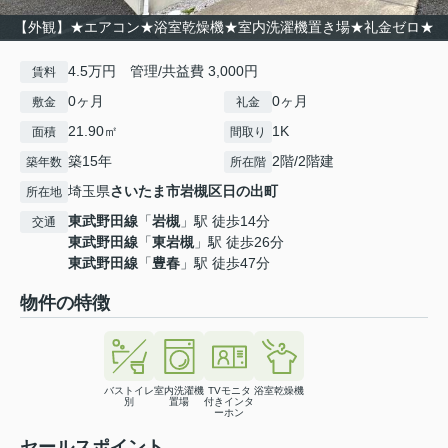
【外観】★エアコン★浴室乾燥機★室内洗濯機置き場★礼金ゼロ★
4.5万円 管理/共益費 3,000円
賃料
0ヶ月
0ヶ月
敷金
礼金
21.90㎡
1K
面積
間取り
築15年
2階/2階建
築年数
所在階
埼玉県
さいたま市岩槻区
日の出町
所在地
東武野田線
「
岩槻
」駅 徒歩14分
交通
東武野田線
「
東岩槻
」駅 徒歩26分
東武野田線
「
豊春
」駅 徒歩47分
物件の特徴
バストイレ
室内洗濯機
TVモニタ
浴室乾燥機
別
置場
付きインタ
ーホン
セールスポイント