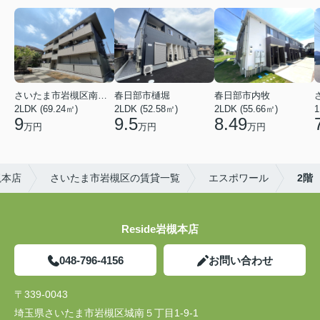
さいたま市岩槻区南平野４丁目
春日部市樋堀
春日部市内牧
2LDK (69.24㎡)
2LDK (52.58㎡)
2LDK (55.66㎡)
1
9
9.5
8.49
万円
万円
万円
槻本店
さいたま市岩槻区の賃貸一覧
エスポワール
2階
Reside岩槻本店
048-796-4156
お問い合わせ
〒339-0043
埼玉県さいたま市岩槻区城南５丁目1-9-1