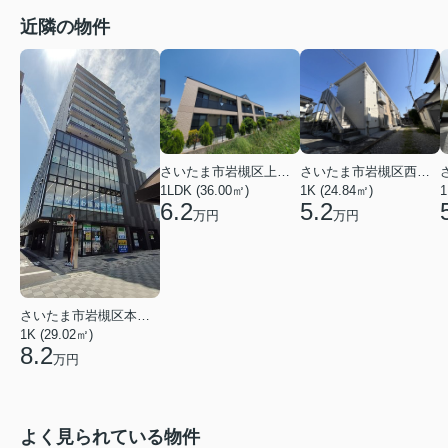
近隣の物件
さいたま市岩槻区上里１丁目
さいたま市岩槻区西町５丁目
1LDK (36.00㎡)
1K (24.84㎡)
1
6.2
5.2
万円
万円
さいたま市岩槻区本町１丁目
1K (29.02㎡)
8.2
万円
よく見られている物件