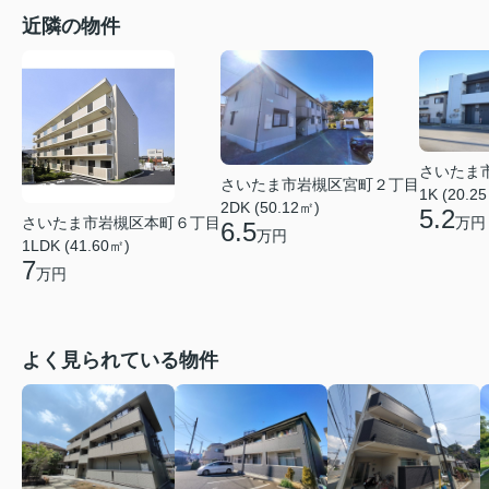
近隣の物件
さいたま
さいたま市岩槻区宮町２丁目
1K (20.2
2DK (50.12㎡)
5.2
さいたま市岩槻区本町６丁目
万円
6.5
万円
1LDK (41.60㎡)
7
万円
よく見られている物件