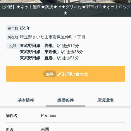
【外観】★ネット無料★築浅★IH★グリル付★都市ガス★オートロック
★
築5年
築年数
埼玉県さいたま市岩槻区仲町１丁目
所在地
東武野田線
「
岩槻
」駅 徒歩12分
交通
東武野田線
「
東岩槻
」駅 徒歩38分
東武野田線
「
豊春
」駅 徒歩51分
お問い合わせ
無料
基本情報
設備条件
周辺環境
Premias
物件名
南西
向き