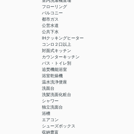
室内洗濯機置場
フローリング
バルコニー
都市ガス
公営水道
公共下水
IHクッキングヒーター
コンロ２口以上
対面式キッチン
カウンターキッチン
バス・トイレ別
追焚機能浴室
浴室乾燥機
温水洗浄便座
洗面台
洗髪洗面化粧台
シャワー
独立洗面台
浴槽
エアコン
シューズボックス
収納豊富