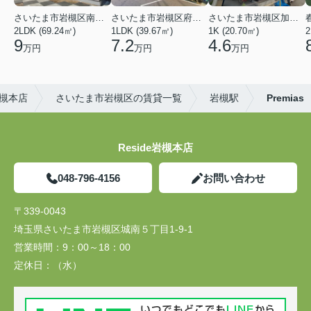
さいたま市岩槻区南平野４丁目
さいたま市岩槻区府内１丁目
さいたま市岩槻区加倉１丁目
2LDK (69.24㎡)
1LDK (39.67㎡)
1K (20.70㎡)
2
9
7.2
4.6
万円
万円
万円
岩槻本店
さいたま市岩槻区の賃貸一覧
岩槻駅
Premias
Reside岩槻本店
048-796-4156
お問い合わせ
〒339-0043
埼玉県さいたま市岩槻区城南５丁目1-9-1
営業時間：
9：00～18：00
定休日：
（水）