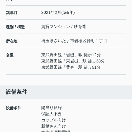
2021年2月(築5年)
築年月
賃貸マンション / 鉄骨造
種別 / 構造
埼玉県
さいたま市岩槻区
仲町
１丁目
所在地
東武野田線
「
岩槻
」駅 徒歩12分
交通
東武野田線
「
東岩槻
」駅 徒歩38分
東武野田線
「
豊春
」駅 徒歩51分
設備条件
陽当り良好
設備条件
保証人不要
カップル向け
新婚さん向け