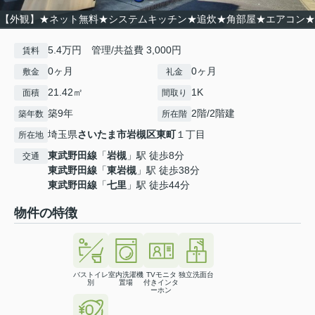
【外観】★ネット無料★システムキッチン★追炊★角部屋★エアコン★
5.4万円 管理/共益費 3,000円
賃料
0ヶ月
0ヶ月
敷金
礼金
21.42㎡
1K
面積
間取り
築9年
2階/2階建
築年数
所在階
埼玉県
さいたま市岩槻区
東町
１丁目
所在地
東武野田線
「
岩槻
」駅 徒歩8分
交通
東武野田線
「
東岩槻
」駅 徒歩38分
東武野田線
「
七里
」駅 徒歩44分
物件の特徴
バストイレ
室内洗濯機
TVモニタ
独立洗面台
別
置場
付きインタ
ーホン