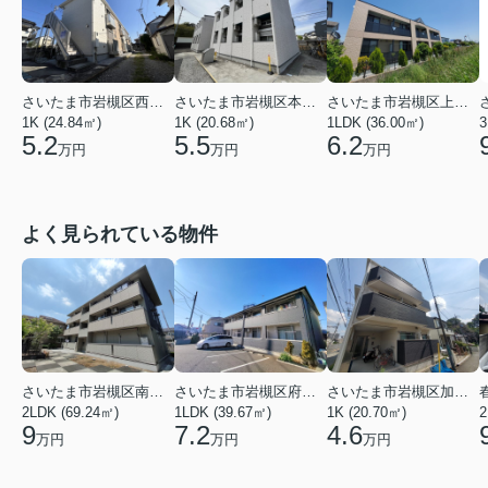
さいたま市岩槻区西町５丁目
さいたま市岩槻区本町３丁目
さいたま市岩槻区上里１丁目
1K (24.84㎡)
1K (20.68㎡)
1LDK (36.00㎡)
3
5.2
5.5
6.2
万円
万円
万円
よく見られている物件
さいたま市岩槻区南平野４丁目
さいたま市岩槻区府内１丁目
さいたま市岩槻区加倉１丁目
2LDK (69.24㎡)
1LDK (39.67㎡)
1K (20.70㎡)
2
9
7.2
4.6
万円
万円
万円