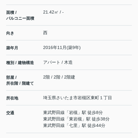
21.42㎡ / -
面積 /
バルコニー面積
西
向き
2016年11月(築9年)
築年月
アパート / 木造
種別 / 建物構造
2階 / 2階 / 2階建
部屋 /
所在階 / 階建て
埼玉県
さいたま市岩槻区
東町
１丁目
所在地
東武野田線
「
岩槻
」駅 徒歩8分
交通
東武野田線
「
東岩槻
」駅 徒歩38分
東武野田線
「
七里
」駅 徒歩44分