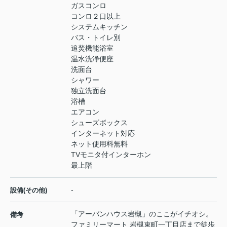
ガスコンロ
コンロ２口以上
システムキッチン
バス・トイレ別
追焚機能浴室
温水洗浄便座
洗面台
シャワー
独立洗面台
浴槽
エアコン
シューズボックス
インターネット対応
ネット使用料無料
TVモニタ付インターホン
最上階
-
設備(その他)
「アーバンハウス岩槻」のここがイチオシ。
備考
ファミリーマート 岩槻東町一丁目店まで徒歩