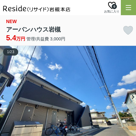
0
お気に入り
NEW
アーバンハウス岩槻
5.4
万円
管理/共益費 3,000円
1
/
23