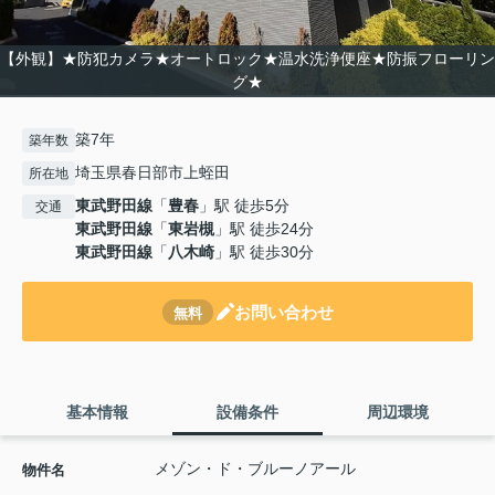
【外観】★防犯カメラ★オートロック★温水洗浄便座★防振フローリン
グ★
築7年
築年数
埼玉県春日部市上蛭田
所在地
東武野田線
「
豊春
」駅 徒歩5分
交通
東武野田線
「
東岩槻
」駅 徒歩24分
東武野田線
「
八木崎
」駅 徒歩30分
お問い合わせ
無料
基本情報
設備条件
周辺環境
メゾン・ド・ブルーノアール
物件名