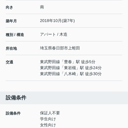
南
向き
2018年10月(築7年)
築年月
アパート / 木造
種別 / 構造
埼玉県
春日部市
上蛭田
所在地
東武野田線
「
豊春
」駅 徒歩5分
交通
東武野田線
「
東岩槻
」駅 徒歩24分
東武野田線
「
八木崎
」駅 徒歩30分
設備条件
保証人不要
設備条件
学生向け
女性向け