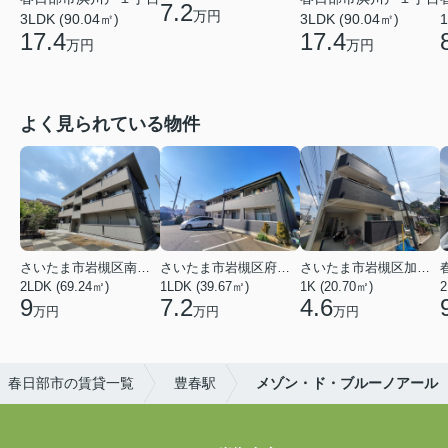
7.2
万円
3LDK (90.04㎡)
3LDK (90.04㎡)
1
17.4
17.4
万円
万円
よく見られている物件
さいたま市岩槻区南平野４丁目
さいたま市岩槻区府内１丁目
さいたま市岩槻区加倉１丁目
2LDK (69.24㎡)
1LDK (39.67㎡)
1K (20.70㎡)
2
9
7.2
4.6
万円
万円
万円
春日部市の賃貸一覧
豊春駅
メゾン・ド・ブルーノアール