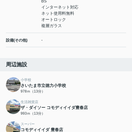
BS
インターネット対応
ネット使用料無料
オートロック
複層ガラス
-
設備(その他)
周辺施設
小学校
さいたま市立徳力小学校
978ｍ（13分）
生活雑貨店
ザ・ダイソー コモディイイダ豊春店
993ｍ（13分）
スーパー
コモディイイダ 豊春店