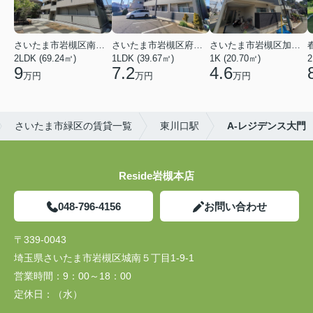
さいたま市岩槻区南平野４丁目
さいたま市岩槻区府内１丁目
さいたま市岩槻区加倉１丁目
2LDK (69.24㎡)
1LDK (39.67㎡)
1K (20.70㎡)
2
9
7.2
4.6
万円
万円
万円
さいたま市緑区の賃貸一覧
東川口駅
A-レジデンス大門
Reside岩槻本店
048-796-4156
お問い合わせ
〒339-0043
埼玉県さいたま市岩槻区城南５丁目1-9-1
営業時間：
9：00～18：00
定休日：
（水）