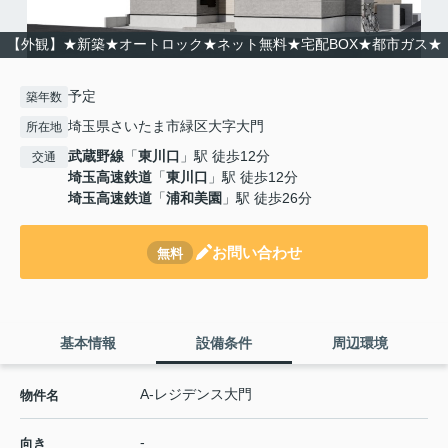
【外観】★新築★オートロック★ネット無料★宅配BOX★都市ガス★
予定
築年数
埼玉県さいたま市緑区大字大門
所在地
武蔵野線
「
東川口
」駅 徒歩12分
交通
埼玉高速鉄道
「
東川口
」駅 徒歩12分
埼玉高速鉄道
「
浦和美園
」駅 徒歩26分
お問い合わせ
無料
基本情報
設備条件
周辺環境
A-レジデンス大門
物件名
-
向き