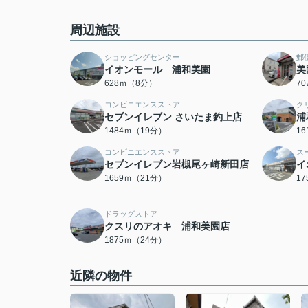
周辺施設
ショッピングセンター
郵
イオンモール 浦和美園
美
628ｍ（8分）
7
コンビニエンスストア
ク
セブンイレブン さいたま釣上店
浦
1484ｍ（19分）
1
コンビニエンスストア
ス
セブンイレブン岩槻尾ヶ崎新田店
イ
1659ｍ（21分）
1
ドラッグストア
クスリのアオキ 浦和美園店
1875ｍ（24分）
近隣の物件