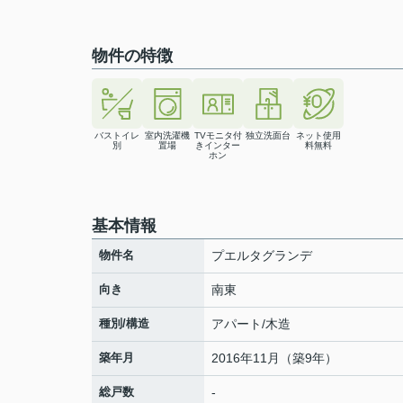
物件の特徴
バストイレ
室内洗濯機
TVモニタ付
独立洗面台
ネット使用
別
置場
きインター
料無料
ホン
基本情報
物件名
プエルタグランデ
向き
南東
種別/構造
アパート/木造
築年月
2016年11月（築9年）
総戸数
-