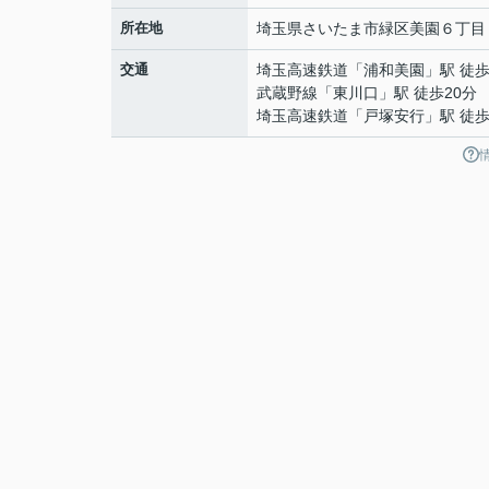
所在地
埼玉県
さいたま市緑区
美園
６丁目
交通
埼玉高速鉄道
「
浦和美園
」駅 徒歩
武蔵野線
「
東川口
」駅 徒歩20分
埼玉高速鉄道
「
戸塚安行
」駅 徒歩