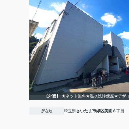
【外観】
★ネット無料★温水洗浄便座★デザ
埼玉県
さいたま市緑区
美園
６丁目
所在地