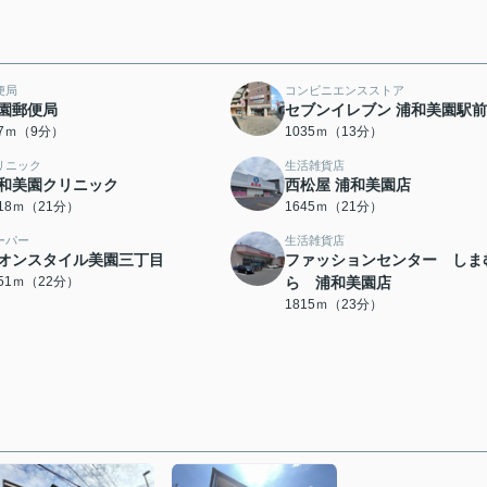
便局
コンビニエンスストア
園郵便局
セブンイレブン 浦和美園駅
07ｍ（9分）
1035ｍ（13分）
リニック
生活雑貨店
和美園クリニック
西松屋 浦和美園店
618ｍ（21分）
1645ｍ（21分）
ーパー
生活雑貨店
オンスタイル美園三丁目
ファッションセンター しま
751ｍ（22分）
ら 浦和美園店
1815ｍ（23分）