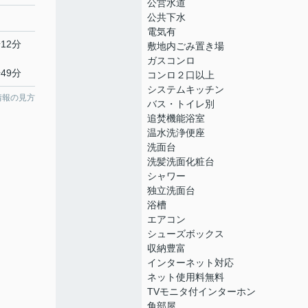
公営水道
公共下水
電気有
12分
敷地内ごみ置き場
ガスコンロ
49分
コンロ２口以上
システムキッチン
情報の見方
バス・トイレ別
追焚機能浴室
温水洗浄便座
洗面台
洗髪洗面化粧台
シャワー
独立洗面台
浴槽
エアコン
シューズボックス
収納豊富
インターネット対応
ネット使用料無料
TVモニタ付インターホン
角部屋