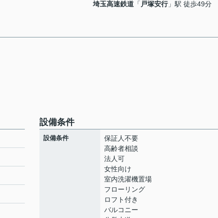
埼玉高速鉄道
「
戸塚安行
」駅 徒歩49分
設備条件
設備条件
保証人不要
高齢者相談
法人可
女性向け
室内洗濯機置場
フローリング
ロフト付き
バルコニー