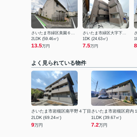
さいたま市緑区美園６丁目
さいたま市緑区大字下野田
2LDK (59.46㎡)
1DK (24.63㎡)
1
13.5
7.5
8
万円
万円
よく見られている物件
さいたま市岩槻区南平野４丁目
さいたま市岩槻区府内
2LDK (69.24㎡)
1LDK (39.67㎡)
9
7.2
万円
万円