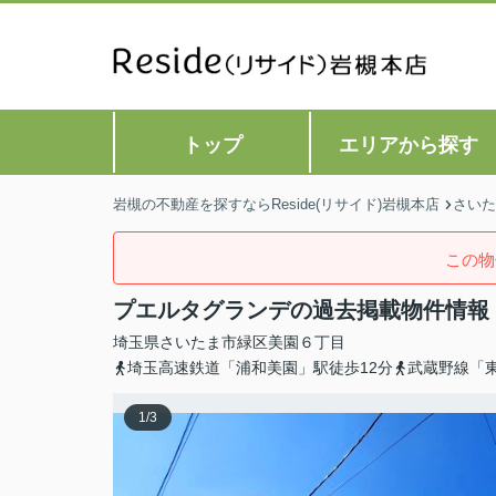
トップ
エリアから探す
岩槻の不動産を探すならReside(リサイド)岩槻本店
さいた
この物
プエルタグランデの過去掲載物件情報
埼玉県
さいたま市緑区
美園
６丁目
埼玉高速鉄道「浦和美園」駅徒歩12分
武蔵野線「東
1
/
3