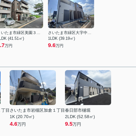
さいたま市緑区美園３丁目
さいたま市緑区大字中野田
LDK (41.51㎡)
1LDK (39.19㎡)
.7
9.6
万円
万円
１丁目
さいたま市岩槻区加倉１丁目
春日部市樋堀
1K (20.70㎡)
2LDK (52.58㎡)
4.6
9.5
万円
万円