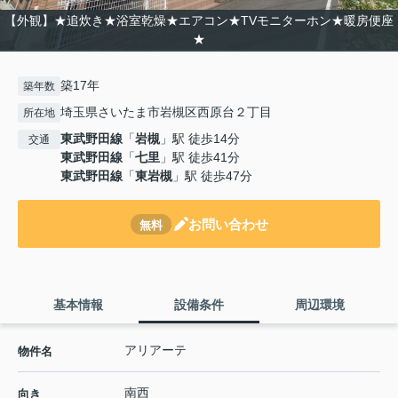
【外観】★追炊き★浴室乾燥★エアコン★TVモニターホン★暖房便座
★
築17年
築年数
埼玉県さいたま市岩槻区西原台２丁目
所在地
東武野田線
「
岩槻
」駅 徒歩14分
交通
東武野田線
「
七里
」駅 徒歩41分
東武野田線
「
東岩槻
」駅 徒歩47分
お問い合わせ
無料
基本情報
設備条件
周辺環境
アリアーテ
物件名
南西
向き