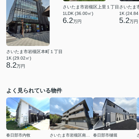
さいたま市岩槻区上里１丁目
さいたま
1LDK (36.00㎡)
1K (24.8
6.2
5.2
万円
万円
さいたま市岩槻区本町１丁目
1K (29.02㎡)
8.2
万円
よく見られている物件
春日部市内牧
さいたま市岩槻区南平野４丁目
春日部市樋堀