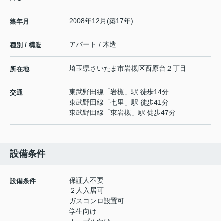
2008年12月(築17年)
築年月
アパート / 木造
種別 / 構造
埼玉県
さいたま市岩槻区
西原台
２丁目
所在地
東武野田線
「
岩槻
」駅 徒歩14分
交通
東武野田線
「
七里
」駅 徒歩41分
東武野田線
「
東岩槻
」駅 徒歩47分
設備条件
保証人不要
設備条件
２人入居可
ガスコンロ設置可
学生向け