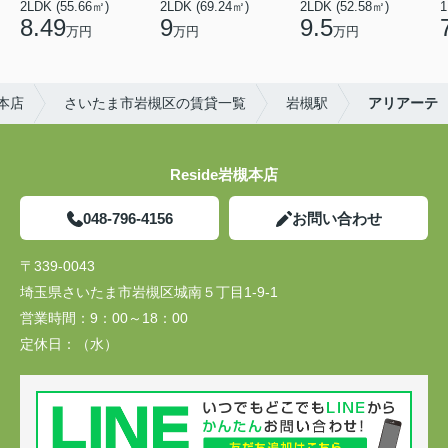
2LDK (55.66㎡)
2LDK (69.24㎡)
2LDK (52.58㎡)
1
8.49
9
9.5
万円
万円
万円
槻本店
さいたま市岩槻区の賃貸一覧
岩槻駅
アリアーテ
Reside岩槻本店
048-796-4156
お問い合わせ
〒339-0043
埼玉県さいたま市岩槻区城南５丁目1-9-1
営業時間：
9：00～18：00
定休日：
（水）