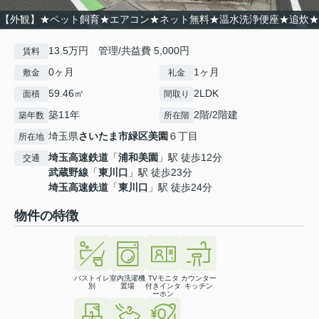
【外観】★ペット飼育★エアコン★ネット無料★温水洗浄便座★追炊★
13.5万円 管理/共益費 5,000円
賃料
0ヶ月
1ヶ月
敷金
礼金
59.46㎡
2LDK
面積
間取り
築11年
2階/2階建
築年数
所在階
埼玉県
さいたま市緑区
美園
６丁目
所在地
埼玉高速鉄道
「
浦和美園
」駅 徒歩12分
交通
武蔵野線
「
東川口
」駅 徒歩23分
埼玉高速鉄道
「
東川口
」駅 徒歩24分
物件の特徴
バストイレ
室内洗濯機
TVモニタ
カウンター
別
置場
付きインタ
キッチン
ーホン