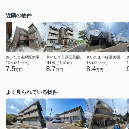
近隣の物件
さいたま市緑区大字下野田
さいたま市緑区美園３丁目
さいたま市緑区美園３丁目
1DK (24.63㎡)
1LDK (41.51㎡)
1K (32.00㎡)
1
7.5
8.7
8.4
万円
万円
万円
よく見られている物件