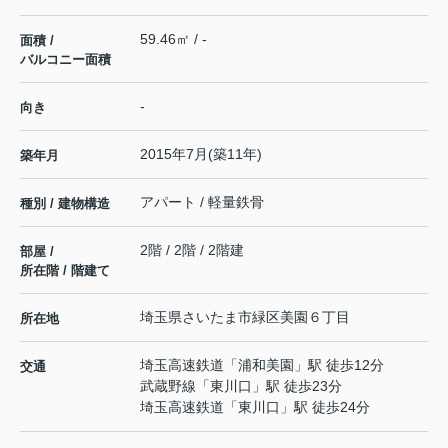
59.46㎡ / -
面積 /
バルコニー面積
-
向き
2015年7月(築11年)
築年月
アパート / 軽量鉄骨
種別 / 建物構造
2階 / 2階 / 2階建
部屋 /
所在階 / 階建て
埼玉県
さいたま市緑区
美園
６丁目
所在地
埼玉高速鉄道
「
浦和美園
」駅 徒歩12分
交通
武蔵野線
「
東川口
」駅 徒歩23分
埼玉高速鉄道
「
東川口
」駅 徒歩24分