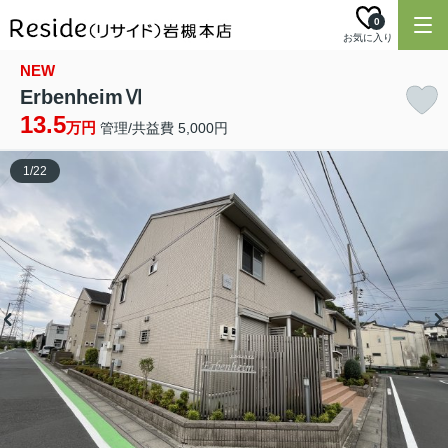
0
お気に入り
NEW
ErbenheimⅥ
13.5
万円
管理/共益費 5,000円
1
/
22