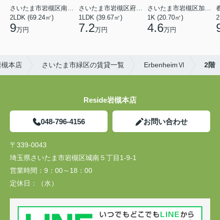
さいたま市岩槻区南平野４丁目
さいたま市岩槻区府内１丁目
さいたま市岩槻区加倉１丁目
2LDK (69.24㎡)
1LDK (39.67㎡)
1K (20.70㎡)
2
9
7.2
4.6
万円
万円
万円
岩槻本店
さいたま市緑区の賃貸一覧
ErbenheimⅥ
2階
Reside岩槻本店
048-796-4156
お問い合わせ
〒339-0043
埼玉県さいたま市岩槻区城南５丁目1-9-1
営業時間：
9：00～18：00
定休日：
（水）