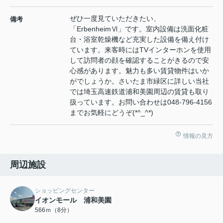
ぜひ一度見ていただきたい、
備考
「ErbenheimⅥ」です。室内設備は洗面化粧
台・浴室乾燥機など充実した設備を備え付け
ています。来客時にはTVインターホンを使用
して訪問者の顔を確認することがきるので安
心感があります。魅力も多い賃貸物件はいか
がでしょうか。さいたま市緑区に詳しい当社
では埼玉高速鉄道浦和美園周辺の賃貸も取り
扱っています。お問い合わせは048-796-4156
までお気軽にどうぞ(*^_^*)
情報の見方
周辺施設
ショッピングセンター
イオンモール 浦和美園
566ｍ（8分）