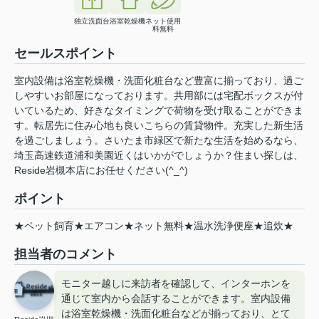
独立洗面台
浴室乾燥機
ネット使用
料無料
セールスポイント
室内設備は浴室乾燥機・洗面化粧台など豊富に揃っており、過ご
しやすいお部屋になっております。共用部には宅配ボックスが付
いているため、好きなタイミングで荷物を受け取ることができま
す。転居先に住み心地も良いこちらの賃貸物件。充実した新生活
を過ごしましょう。さいたま市緑区で新たな生活を始めるなら、
埼玉高速鉄道浦和美園近くはいかがでしょうか？住まい探しは、
Reside岩槻本店にお任せください(^_^)
ポイント
★ペット飼育★エアコン★ネット無料★温水洗浄便座★追炊★
担当者のコメント
モニター越しに来訪者を確認して、インターホンを
通じて室内から会話することができます。室内設備
は浴室乾燥機・洗面化粧台などが揃っており、とて