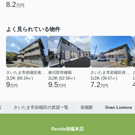
8.2
万円
よく見られている物件
さいたま市岩槻区南平野４丁目
春日部市樋堀
さいたま市岩槻区府内１丁目
2LDK (69.24㎡)
2LDK (52.58㎡)
1LDK (39.67㎡)
1
9
9.5
7.2
万円
万円
万円
店
さいたま市岩槻区の賃貸一覧
岩槻駅
Gran Lumora
Reside岩槻本店