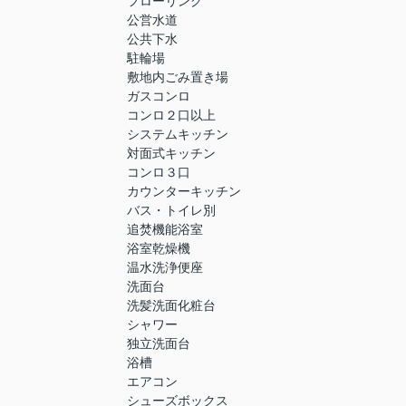
フローリング
公営水道
公共下水
駐輪場
敷地内ごみ置き場
ガスコンロ
コンロ２口以上
システムキッチン
対面式キッチン
コンロ３口
カウンターキッチン
バス・トイレ別
追焚機能浴室
浴室乾燥機
温水洗浄便座
洗面台
洗髪洗面化粧台
シャワー
独立洗面台
浴槽
エアコン
シューズボックス