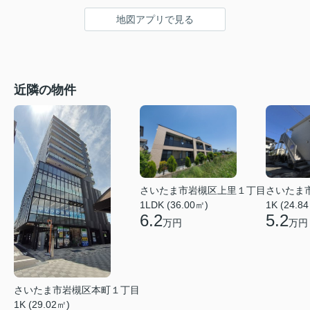
地図アプリで見る
近隣の物件
さいたま市岩槻区上里１丁目
さいたま
1LDK (36.00㎡)
1K (24.8
6.2
5.2
万円
万円
さいたま市岩槻区本町１丁目
1K (29.02㎡)