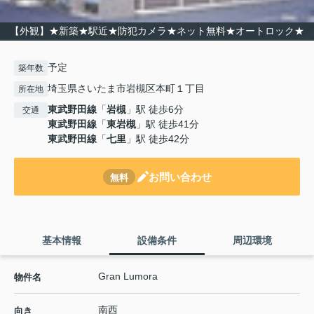
【外観】★新築★駅近★防犯カメラ★ネット無料★オートロック★
予定
築年数
埼玉県さいたま市岩槻区本町１丁目
所在地
東武野田線
「
岩槻
」駅 徒歩6分
交通
東武野田線
「
東岩槻
」駅 徒歩41分
東武野田線
「
七里
」駅 徒歩42分
お問い合わせ
無料
基本情報
設備条件
周辺環境
Gran Lumora
物件名
南西
向き