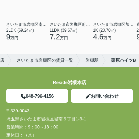
さいたま市岩槻区南平野４丁目
さいたま市岩槻区府内１丁目
さいたま市岩槻区加倉１丁目
2LDK (69.24㎡)
1LDK (39.67㎡)
1K (20.70㎡)
2
9
7.2
4.6
万円
万円
万円
本店
さいたま市岩槻区の賃貸一覧
岩槻駅
栗原ハイツB
Reside岩槻本店
048-796-4156
お問い合わせ
〒339-0043
埼玉県さいたま市岩槻区城南５丁目1-9-1
営業時間：
9：00～18：00
定休日：
（水）