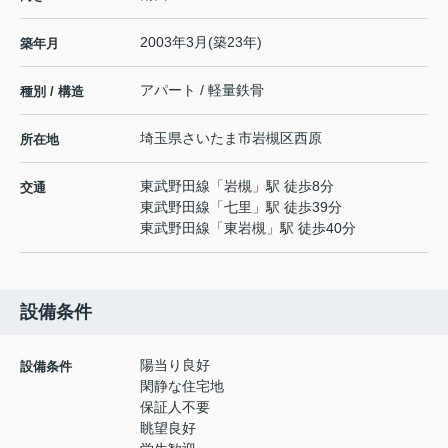
2003年3月(築23年)
築年月
アパート / 軽量鉄骨
種別 / 構造
埼玉県
さいたま市岩槻区
西原
所在地
東武野田線
「
岩槻
」駅 徒歩8分
交通
東武野田線
「
七里
」駅 徒歩39分
東武野田線
「
東岩槻
」駅 徒歩40分
設備条件
陽当り良好
設備条件
閑静な住宅地
保証人不要
眺望良好