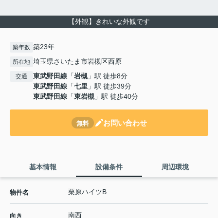
【外観】きれいな外観です
築23年
築年数
埼玉県さいたま市岩槻区西原
所在地
東武野田線
「
岩槻
」駅 徒歩8分
交通
東武野田線
「
七里
」駅 徒歩39分
東武野田線
「
東岩槻
」駅 徒歩40分
お問い合わせ
無料
基本情報
設備条件
周辺環境
栗原ハイツB
物件名
南西
向き