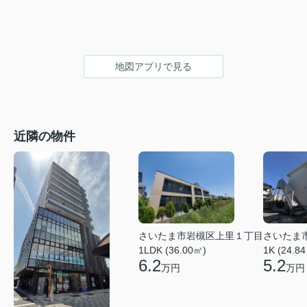
地図アプリで見る
近隣の物件
さいたま市岩槻区上里１丁目
さいたま
1LDK (36.00㎡)
1K (24.8
6.2
5.2
万円
万円