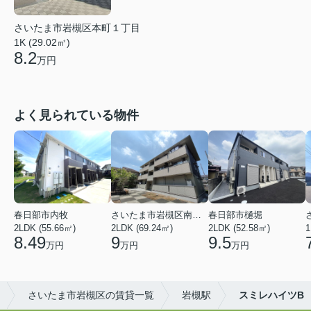
さいたま市岩槻区本町１丁目
1K (29.02㎡)
8.2
万円
よく見られている物件
春日部市内牧
さいたま市岩槻区南平野４丁目
春日部市樋堀
2LDK (55.66㎡)
2LDK (69.24㎡)
2LDK (52.58㎡)
1
8.49
9
9.5
万円
万円
万円
さいたま市岩槻区の賃貸一覧
岩槻駅
スミレハイツB