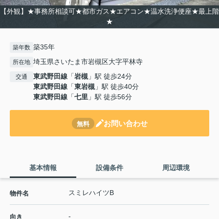
【外観】★事務所相談可★都市ガス★エアコン★温水洗浄便座★最上階
★
築35年
築年数
埼玉県さいたま市岩槻区大字平林寺
所在地
東武野田線
「
岩槻
」駅 徒歩24分
交通
東武野田線
「
東岩槻
」駅 徒歩40分
東武野田線
「
七里
」駅 徒歩56分
お問い合わせ
無料
基本情報
設備条件
周辺環境
スミレハイツB
物件名
-
向き