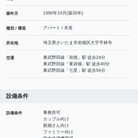
1990年10月(築35年)
築年月
アパート / 木造
種別 / 構造
埼玉県
さいたま市岩槻区
大字平林寺
所在地
東武野田線
「
岩槻
」駅 徒歩24分
交通
東武野田線
「
東岩槻
」駅 徒歩40分
東武野田線
「
七里
」駅 徒歩56分
設備条件
事務所可
設備条件
カップル向け
新婚さん向け
ファミリー向け