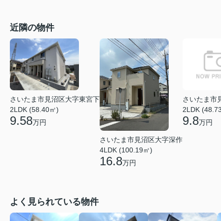
近隣の物件
さいたま市見沼区大字東宮下
さいたま市
2LDK (58.40㎡)
2LDK (48.7
9.58
9.8
万円
万円
さいたま市見沼区大字深作
4LDK (100.19㎡)
16.8
万円
よく見られている物件