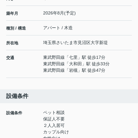
2026年8月(予定)
築年月
アパート / 木造
種別 / 構造
埼玉県
さいたま市見沼区
大字新堤
所在地
東武野田線
「
七里
」駅 徒歩17分
交通
東武野田線
「
大和田
」駅 徒歩33分
東武野田線
「
岩槻
」駅 徒歩47分
設備条件
ペット相談
設備条件
保証人不要
２人入居可
カップル向け