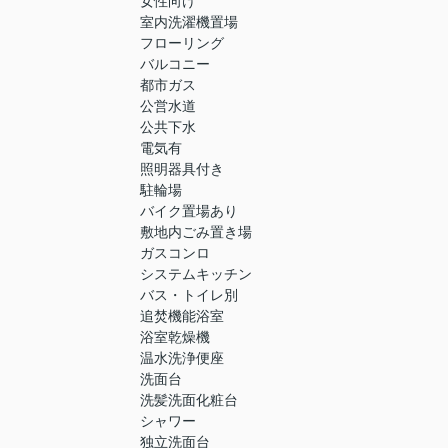
女性向け
室内洗濯機置場
フローリング
バルコニー
都市ガス
公営水道
公共下水
電気有
照明器具付き
駐輪場
バイク置場あり
敷地内ごみ置き場
ガスコンロ
システムキッチン
バス・トイレ別
追焚機能浴室
浴室乾燥機
温水洗浄便座
洗面台
洗髪洗面化粧台
シャワー
独立洗面台