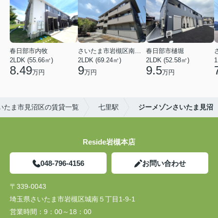
春日部市内牧
さいたま市岩槻区南平野４丁目
春日部市樋堀
2LDK (55.66㎡)
2LDK (69.24㎡)
2LDK (52.58㎡)
1
8.49
9
9.5
万円
万円
万円
いたま市見沼区の賃貸一覧
七里駅
ジーメゾンさいたま見沼
Reside岩槻本店
048-796-4156
お問い合わせ
〒339-0043
埼玉県さいたま市岩槻区城南５丁目1-9-1
営業時間：
9：00～18：00