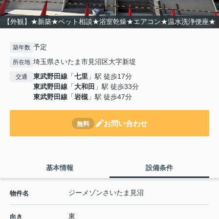
【外観】★新築★ペット相談★浴室乾燥★エアコン★温水洗浄便座★
予定
築年数
埼玉県さいたま市見沼区大字新堤
所在地
東武野田線
「
七里
」駅 徒歩17分
交通
東武野田線
「
大和田
」駅 徒歩33分
東武野田線
「
岩槻
」駅 徒歩47分
お問い合わせ
無料
基本情報
設備条件
ジーメゾンさいたま見沼
物件名
東
向き