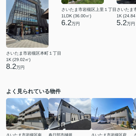
さいたま市岩槻区上里１丁目
さいたま
1LDK (36.00㎡)
1K (24.8
6.2
5.2
万円
万円
さいたま市岩槻区本町１丁目
1K (29.02㎡)
8.2
万円
よく見られている物件
さいたま市岩槻区南平野４丁目
春日部市樋堀
さいたま市岩槻区府内１丁目