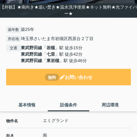
【外観】★南向き★追い焚き★温水洗浄便座★ネット無料★光ファイバ
ー★
築25年
築年数
埼玉県さいたま市岩槻区西原台２丁目
所在地
東武野田線
「
岩槻
」駅 徒歩15分
交通
東武野田線
「
七里
」駅 徒歩42分
東武野田線
「
東岩槻
」駅 徒歩46分
お問い合わせ
無料
基本情報
設備条件
周辺環境
エミグランド
物件名
南
向き