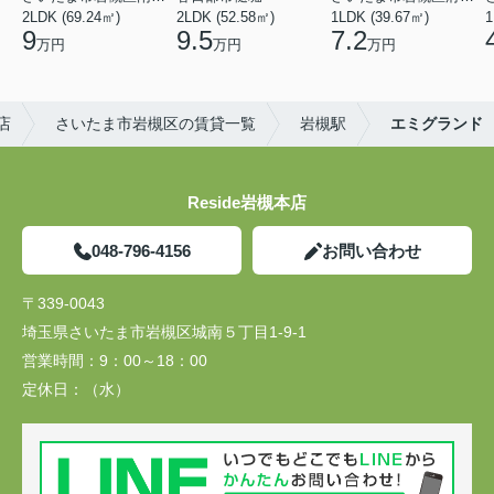
2LDK (69.24㎡)
2LDK (52.58㎡)
1LDK (39.67㎡)
1
9
9.5
7.2
万円
万円
万円
店
さいたま市岩槻区の賃貸一覧
岩槻駅
エミグランド
Reside岩槻本店
048-796-4156
お問い合わせ
〒339-0043
埼玉県さいたま市岩槻区城南５丁目1-9-1
営業時間：
9：00～18：00
定休日：
（水）