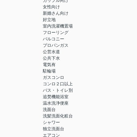
カップル向け
女性向け
新婚さん向け
好立地
室内洗濯機置場
フローリング
バルコニー
プロパンガス
公営水道
公共下水
電気有
駐輪場
ガスコンロ
コンロ２口以上
バス・トイレ別
追焚機能浴室
温水洗浄便座
洗面台
洗髪洗面化粧台
シャワー
独立洗面台
エアコン