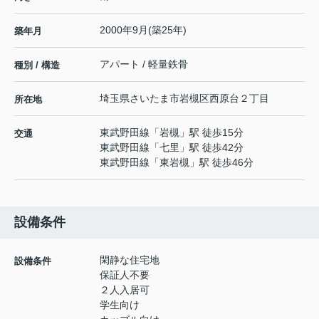
2000年9月(築25年)
築年月
アパート / 軽量鉄骨
種別 / 構造
埼玉県
さいたま市岩槻区
西原台
２丁目
所在地
東武野田線
「
岩槻
」駅 徒歩15分
交通
東武野田線
「
七里
」駅 徒歩42分
東武野田線
「
東岩槻
」駅 徒歩46分
設備条件
閑静な住宅地
設備条件
保証人不要
２人入居可
学生向け