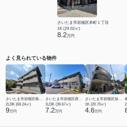
さいたま市岩槻区本町１丁目
1K (29.02㎡)
8.2
万円
よく見られている物件
さいたま市岩槻区南平野４丁目
さいたま市岩槻区府内１丁目
さいたま市岩槻区加倉１丁目
2LDK (69.24㎡)
1LDK (39.67㎡)
1K (20.70㎡)
2
9
7.2
4.6
万円
万円
万円