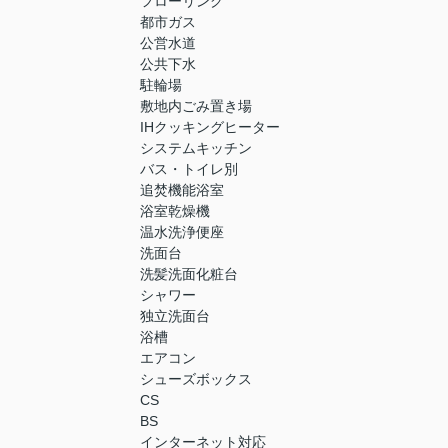
フローリング
都市ガス
公営水道
公共下水
駐輪場
敷地内ごみ置き場
IHクッキングヒーター
システムキッチン
バス・トイレ別
追焚機能浴室
浴室乾燥機
温水洗浄便座
洗面台
洗髪洗面化粧台
シャワー
独立洗面台
浴槽
エアコン
シューズボックス
CS
BS
インターネット対応