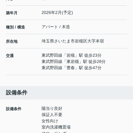
2026年2月(予定)
築年月
アパート / 木造
種別 / 構造
埼玉県
さいたま市岩槻区
大字本宿
所在地
東武野田線
「
岩槻
」駅 徒歩23分
交通
東武野田線
「
東岩槻
」駅 徒歩28分
東武野田線
「
豊春
」駅 徒歩47分
設備条件
陽当り良好
設備条件
保証人不要
女性向け
室内洗濯機置場