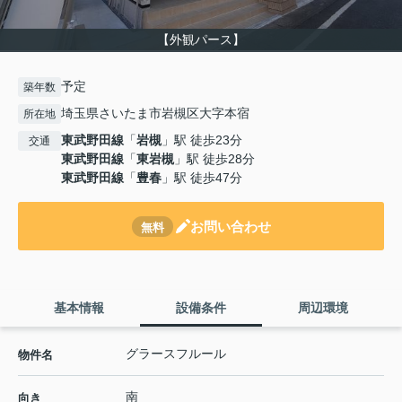
【外観パース】
予定
築年数
埼玉県さいたま市岩槻区大字本宿
所在地
東武野田線
「
岩槻
」駅 徒歩23分
交通
東武野田線
「
東岩槻
」駅 徒歩28分
東武野田線
「
豊春
」駅 徒歩47分
お問い合わせ
無料
基本情報
設備条件
周辺環境
グラースフルール
物件名
南
向き