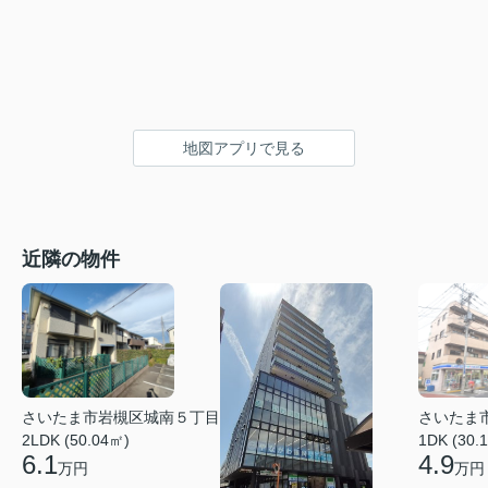
地図アプリで見る
近隣の物件
さいたま市岩槻区城南５丁目
さいたま
2LDK (50.04㎡)
1DK (30.
6.1
4.9
万円
万円