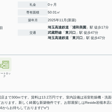
0ヶ月
礼金
50.01㎡
専有面積
2025年11月(新築)
築年月
埼玉高速鉄道
「
浦和美園
」駅 徒歩17分
目
武蔵野線
「
東川口
」駅 徒歩47分
交通
埼玉高速鉄道
「
東川口
」駅 徒歩47分
オートロッ
ク
まで300mです。賃料は13.2万円です。室内設備は浴室乾燥機・洗面
おります。新しく綺麗な新築物件です。お部屋探しはReside岩槻本店
6からお待ちしております(^o^)