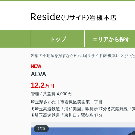
トップ
エリアから探す
岩槻の不動産を探すならReside(リサイド)岩槻本店
さいた
NEW
ALVA
12.2
万円
管理 / 共益費 4,000円
埼玉県
さいたま市岩槻区
美園東
１丁目
埼玉高速鉄道「浦和美園」駅徒歩17分
武蔵野線「東
埼玉高速鉄道「東川口」駅徒歩47分
1
/
25