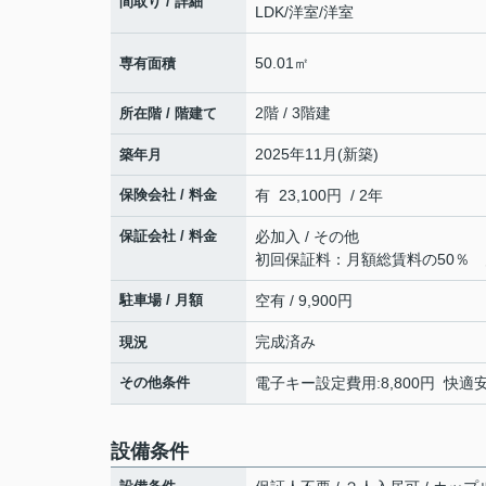
間取り / 詳細
LDK
/
洋室
/
洋室
50.01㎡
専有面積
2階 / 3階建
所在階 / 階建て
2025年11月(新築)
築年月
保険会社 / 料金
有 23,100円 / 2年
保証会社 / 料金
必加入 / その他
初回保証料：月額総賃料の50％ 
駐車場 / 月額
空有 / 9,900円
完成済み
現況
その他条件
電子キー設定費用:8,800円 快適
設備条件