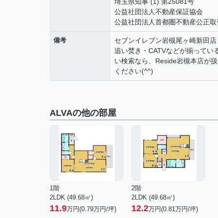
埼玉県知事 (1) 第25081号
公益社団法人不動産保証協会
公益社団法人首都圏不動産公正取
備考
セブンイレブン岩槻尾ヶ崎新田店
追い焚き・CATVなどが揃って
い検索なら、Reside岩槻本店が
ください(^^)
ALVAの他の部屋
1階
2階
2LDK (49.68㎡)
2LDK (49.68㎡)
11.9
12.2
万円(
0.79
万円/坪)
万円(
0.81
万円/坪)