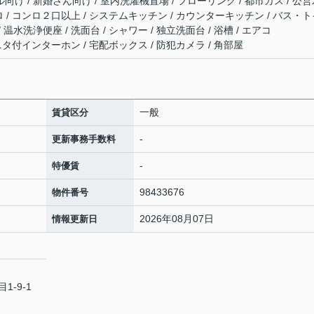
ル向け / 新婚さん向け / 室内洗濯機置場 / フローリング / 都市ガス / 公
コンロ / コンロ２口以上 / システムキッチン / カウンターキッチン / バス・
 温水洗浄便座 / 洗面台 / シャワー / 独立洗面台 / 浴槽 / エアコ
TVモニタ付インターホン / 宅配ボックス / 防犯カメラ / 角部屋
一般
賃貸区分
-
更新事務手数料
-
特優賃
98433676
物件番号
2026年08月07日
情報更新日
-9-1