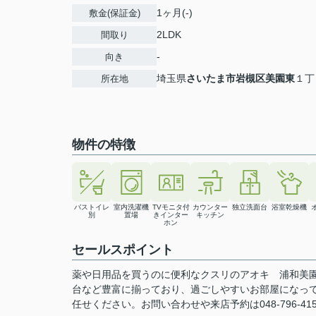
1ヶ月(-)
敷金(保証金)
2LDK
間取り
-
向き
埼玉県
さいたま市岩槻区
美園東
１丁
所在地
物件の特徴
バストイレ
室内洗濯機
TVモニタ付
カウンター
独立洗面台
浴室乾燥機
別
置場
きインター
キッチン
ホン
セールスポイント
薬や日用品を買うのに便利なクスリのアオキ 浦和美園店
台など豊富に揃っており、過ごしやすいお部屋になって
任せください。お問い合わせや来店予約は048-796-415