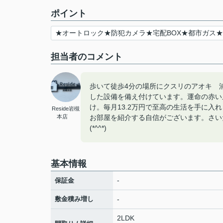
ポイント
★オートロック★防犯カメラ★宅配BOX★都市ガス
担当者のコメント
歩いて徒歩4分の場所にクスリのアオキ 
した設備を備え付けています。運命の赤い
け。毎月13.2万円で至高の生活を手に入
Reside岩槻
本店
お部屋を紹介する自信がございます。さい
(*^^*)
基本情報
-
保証金
敷金積み増し
-
2LDK