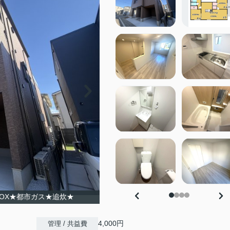
OX★都市ガス★追炊★
4,000円
管理 / 共益費