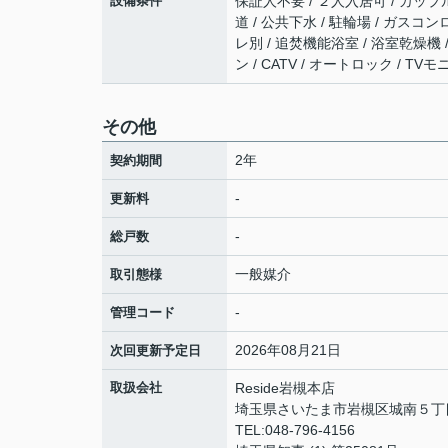
設備条件
保証人不要 / ２人入居可 / カップ
道 / 公共下水 / 駐輪場 / ガス
レ別 / 追焚機能浴室 / 浴室乾燥機 /
ン / CATV / オートロック / 
その他
2年
契約期間
-
更新料
-
総戸数
一般媒介
取引態様
-
管理コード
2026年08月21日
次回更新予定日
取扱会社
Reside岩槻本店
埼玉県さいたま市岩槻区城南５丁目1
TEL:048-796-4156