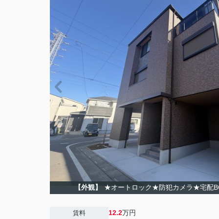
【外観】
★オートロック★防犯カメラ★宅配B
12.2
万円
賃料