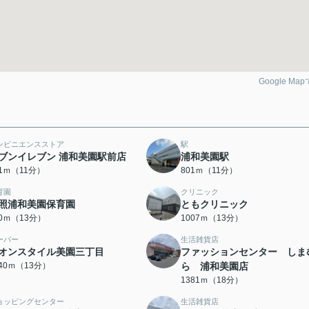
Google Ma
ンビニエンスストア
駅
ブンイレブン 浦和美園駅前店
浦和美園駅
01ｍ（11分）
801ｍ（11分）
育園
クリニック
照浦和美園保育園
ともクリニック
70ｍ（13分）
1007ｍ（13分）
ーパー
生活雑貨店
オンスタイル美園三丁目
ファッションセンター しま
040ｍ（13分）
ら 浦和美園店
1381ｍ（18分）
ョッピングセンター
生活雑貨店