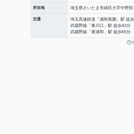
所在地
埼玉県
さいたま市緑区
大字中野田
交通
埼玉高速鉄道
「
浦和美園
」駅 徒歩
武蔵野線
「
東川口
」駅 徒歩42分
武蔵野線
「
東浦和
」駅 徒歩65分