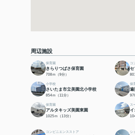
周辺施設
保育園
コ
きらりつばさ保育園
セ
708ｍ（9分）
8
小学校
保
さいたま市立美園北小学校
遍
854ｍ（11分）
9
保育園
ス
アルタキッズ美園東園
イ
1025ｍ（13分）
1
コンビニエンスストア
シ