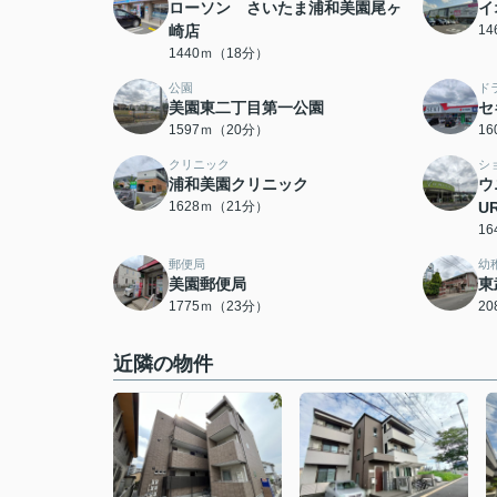
ローソン さいたま浦和美園尾ヶ
イ
崎店
1
1440ｍ（18分）
公園
ド
美園東二丁目第一公園
セ
1597ｍ（20分）
1
クリニック
シ
浦和美園クリニック
ウ
1628ｍ（21分）
U
1
郵便局
幼
美園郵便局
東
1775ｍ（23分）
2
近隣の物件