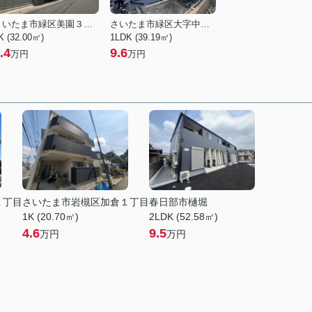
さいたま市緑区美園３丁目
さいたま市緑区大字中野田
K (32.00㎡)
1LDK (39.19㎡)
.4
9.6
万円
万円
１丁目
さいたま市岩槻区加倉１丁目
春日部市樋堀
1K (20.70㎡)
2LDK (52.58㎡)
4.6
9.5
万円
万円