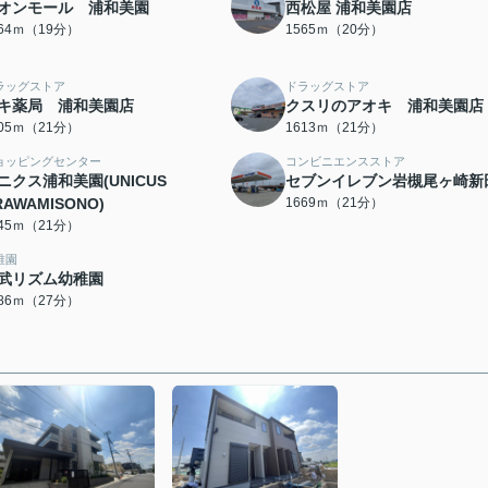
オンモール 浦和美園
西松屋 浦和美園店
464ｍ（19分）
1565ｍ（20分）
ラッグストア
ドラッグストア
キ薬局 浦和美園店
クスリのアオキ 浦和美園店
605ｍ（21分）
1613ｍ（21分）
ョッピングセンター
コンビニエンスストア
ニクス浦和美園(UNICUS
セブンイレブン岩槻尾ヶ崎新
RAWAMISONO)
1669ｍ（21分）
645ｍ（21分）
稚園
武リズム幼稚園
086ｍ（27分）