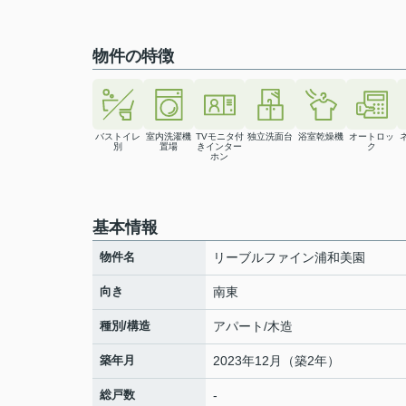
物件の特徴
バストイレ
室内洗濯機
TVモニタ付
独立洗面台
浴室乾燥機
オートロッ
別
置場
きインター
ク
ホン
基本情報
物件名
リーブルファイン浦和美園
向き
南東
種別/構造
アパート/木造
築年月
2023年12月（築2年）
総戸数
-