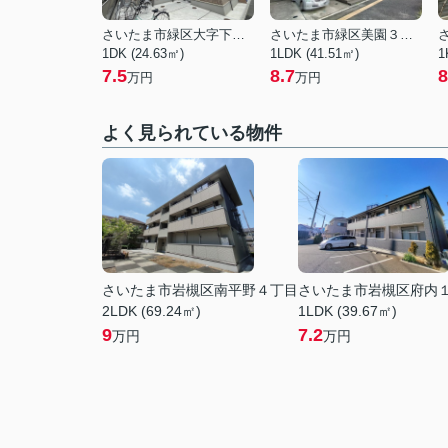
さいたま市緑区大字下野田
さいたま市緑区美園３丁目
1DK (24.63㎡)
1LDK (41.51㎡)
1
7.5
8.7
8
万円
万円
よく見られている物件
さいたま市岩槻区南平野４丁目
さいたま市岩槻区府内
2LDK (69.24㎡)
1LDK (39.67㎡)
9
7.2
万円
万円