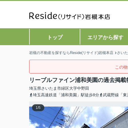
トップ
エリアから探す
岩槻の不動産を探すならReside(リサイド)岩槻本店
さいた
この物
リーブルファイン浦和美園の過去掲載
埼玉県
さいたま市緑区
大字中野田
埼玉高速鉄道「浦和美園」駅徒歩8分
武蔵野線「東
1
/
5