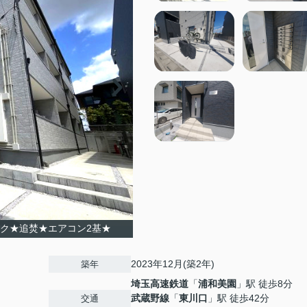
ク★追焚★エアコン2基★
2023年12月(築2年)
築年
埼玉高速鉄道
「
浦和美園
」駅 徒歩8分
武蔵野線
「
東川口
」駅 徒歩42分
交通