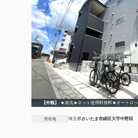
【外観】
★築浅★ネット使用料無料★オートロッ
埼玉県
さいたま市緑区
大字中野田
所在地