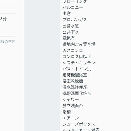
フローリング
バルコニー
出窓
8分
プロパンガス
公営水道
公共下水
電気有
情報の見方
敷地内ごみ置き場
ガスコンロ
コンロ２口以上
システムキッチン
バス・トイレ別
追焚機能浴室
浴室乾燥機
温水洗浄便座
洗髪洗面化粧台
シャワー
独立洗面台
浴槽
エアコン
シューズボックス
インターネット対応