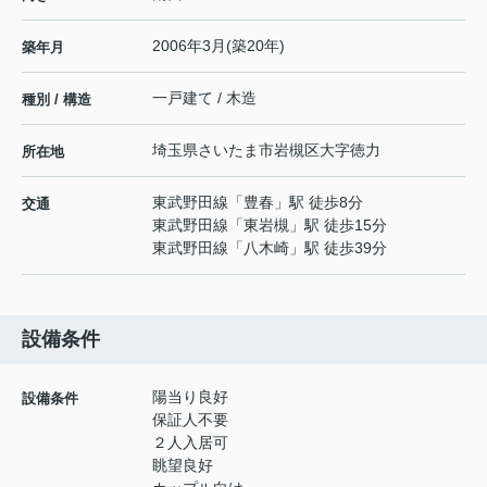
2006年3月(築20年)
築年月
一戸建て / 木造
種別 / 構造
埼玉県
さいたま市岩槻区
大字徳力
所在地
東武野田線
「
豊春
」駅 徒歩8分
交通
東武野田線
「
東岩槻
」駅 徒歩15分
東武野田線
「
八木崎
」駅 徒歩39分
設備条件
陽当り良好
設備条件
保証人不要
２人入居可
眺望良好