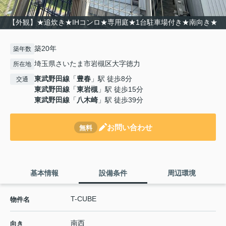
【外観】★追炊き★IHコンロ★専用庭★1台駐車場付き★南向き★
築20年
築年数
埼玉県さいたま市岩槻区大字徳力
所在地
東武野田線
「
豊春
」駅 徒歩8分
交通
東武野田線
「
東岩槻
」駅 徒歩15分
東武野田線
「
八木崎
」駅 徒歩39分
お問い合わせ
無料
基本情報
設備条件
周辺環境
T-CUBE
物件名
南西
向き