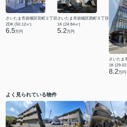
さいたま市岩槻区宮町２丁目
さいたま市岩槻区西町５丁目
2DK (50.12㎡)
1K (24.84㎡)
6.5
5.2
万円
万円
さいたま
1K (29.0
8.2
万円
よく見られている物件