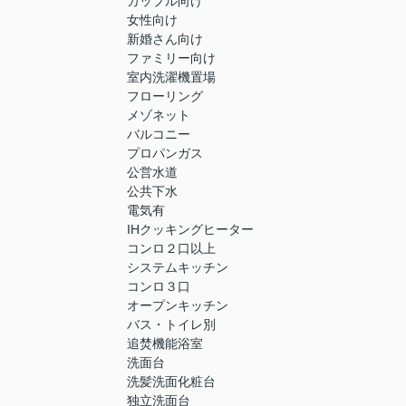
カップル向け
女性向け
新婚さん向け
ファミリー向け
室内洗濯機置場
フローリング
メゾネット
バルコニー
プロパンガス
公営水道
公共下水
電気有
IHクッキングヒーター
コンロ２口以上
システムキッチン
コンロ３口
オープンキッチン
バス・トイレ別
追焚機能浴室
洗面台
洗髪洗面化粧台
独立洗面台