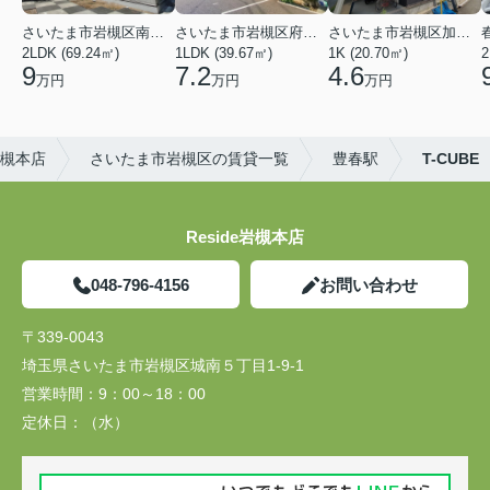
さいたま市岩槻区南平野４丁目
さいたま市岩槻区府内１丁目
さいたま市岩槻区加倉１丁目
2LDK (69.24㎡)
1LDK (39.67㎡)
1K (20.70㎡)
2
9
7.2
4.6
万円
万円
万円
岩槻本店
さいたま市岩槻区の賃貸一覧
豊春駅
T-CUBE
Reside岩槻本店
048-796-4156
お問い合わせ
〒339-0043
埼玉県さいたま市岩槻区城南５丁目1-9-1
営業時間：
9：00～18：00
定休日：
（水）