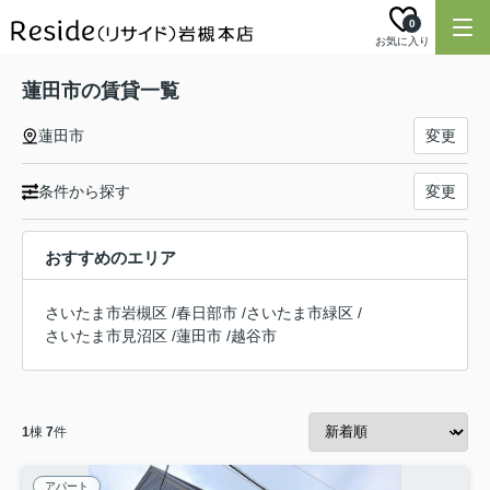
0
お気に入り
蓮田市の賃貸一覧
蓮田市
変更
条件から探す
変更
おすすめのエリア
さいたま市岩槻区
/
春日部市
/
さいたま市緑区
/
さいたま市見沼区
/
蓮田市
/
越谷市
1
棟
7
件
アパート