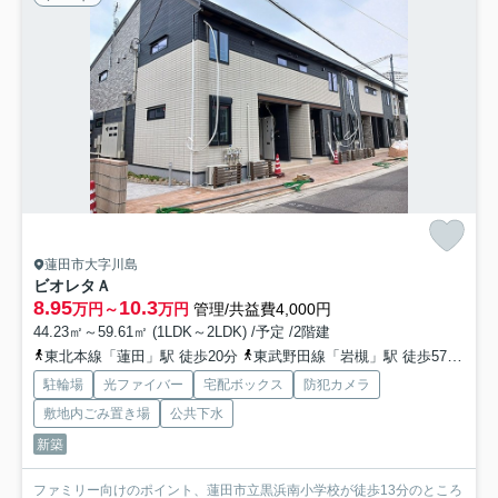
蓮田市大字川島
ビオレタＡ
8.95
10.3
万円～
万円
管理/共益費4,000円
44.23㎡～59.61㎡ (1LDK～2LDK) /予定 /2階建
東北本線「蓮田」駅 徒歩20分
東武野田線「岩槻」駅 徒歩57分
東
駐輪場
光ファイバー
宅配ボックス
防犯カメラ
敷地内ごみ置き場
公共下水
新築
ファミリー向けのポイント、蓮田市立黒浜南小学校が徒歩13分のところ