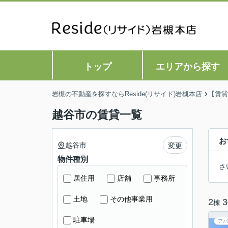
トップ
エリアから探す
岩槻の不動産を探すならReside(リサイド)岩槻本店
【賃貸
越谷市の賃貸一覧
お
越谷市
変更
物件種別
さ
居住用
店舗
事務所
土地
その他事業用
2
3
棟
駐車場
アパ