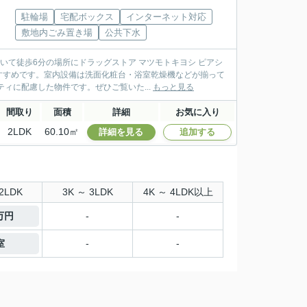
駐輪場
宅配ボックス
インターネット対応
敷地内ごみ置き場
公共下水
て徒歩6分の場所にドラッグストア マツモトキヨシ ピアシ
すすめです。室内設備は洗面化粧台・浴室乾燥機などが揃って
ィに配慮した物件です。ぜひご覧いた...
もっと見る
間取り
面積
詳細
お気に入り
2LDK
60.10㎡
詳細を見る
追加する
2LDK
3K ～ 3LDK
4K ～ 4LDK以上
1万円
-
-
室
-
-