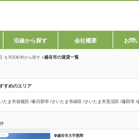
沿線から探す
会社概要
お問
越谷市の賃貸一覧
】を市区町村から探す
すすめのエリア
いたま市岩槻区
/
春日部市
/
さいたま市緑区
/
さいたま市見沼区
/
蓮田市
/
件
ート
越谷市
大字恩間