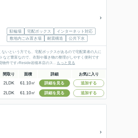
駐輪場
宅配ボックス
インターネット対応
敷地内ごみ置き場
耐震構造
公共下水
くないという方でも、宅配ボックスがあるので宅配業者の人に
ットなど豊富なので、衣類や履き物の整理がしやすく便利です
です♪Reside岩槻本店のス...
もっと見る
間取り
面積
詳細
お気に入り
2LDK
61.10㎡
詳細を見る
追加する
2LDK
61.10㎡
詳細を見る
追加する