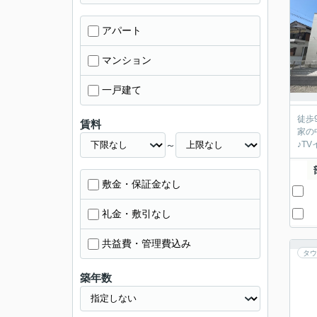
アパート
マンション
一戸建て
徒歩
賃料
家の
～
♪T
敷金・保証金なし
礼金・敷引なし
共益費・管理費込み
タウ
築年数