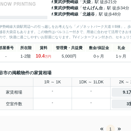
東武伊勢崎線
「
大袋
」駅 徒歩21分
東武伊勢崎線
「
せんげん台
」駅 徒歩34分
東武伊勢崎線
「
北越谷
」駅 徒歩48分
伊勢崎線大袋駅周辺への引っ越しをお考えなら「メゾネットパーク大道ⅡB棟」。歩い
越谷大袋店もあります。この物件はバルコニー付きで、用途に合わせて活用できお
ので、快適に過ごしやすいお部屋になります。TVインターフォン付きの、セキュリテ
部屋番号
所在階
賃料
管理費・共益費
敷金/保証金
礼金
10.4
-
1-2階
5,000円
0ヶ月
1ヶ月
万円
谷市の掲載物件の家賃相場
1R ～ 1K
1DK ～ 1LDK
2K ～ 
-
-
家賃相場
9.
-
-
空室件数
3
1