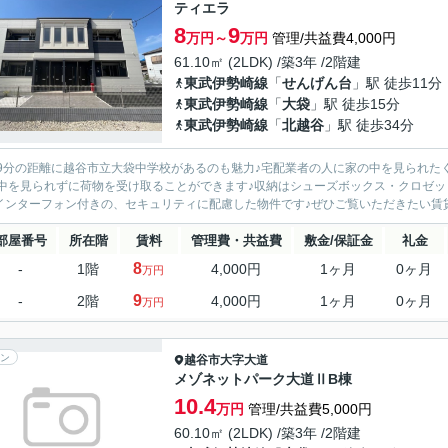
ティエラ
8
9
万円～
万円
管理/共益費4,000円
61.10㎡ (2LDK) /築3年 /2階建
東武伊勢崎線
「
せんげん台
」駅 徒歩11分
東武伊勢崎線
「
大袋
」駅 徒歩15分
東武伊勢崎線
「
北越谷
」駅 徒歩34分
9分の距離に越谷市立大袋中学校があるのも魅力♪宅配業者の人に家の中を見られた
中を見られずに荷物を受け取ることができます♪収納はシューズボックス・クロゼ
Vインターフォン付きの、セキュリティに配慮した物件です♪ぜひご覧いただきたい賃貸物件
部屋番号
所在階
賃料
管理費・共益費
敷金/保証金
礼金
8
-
1階
4,000円
1ヶ月
0ヶ月
万円
9
-
2階
4,000円
1ヶ月
0ヶ月
万円
ン
越谷市
大字大道
メゾネットパーク大道ⅡB棟
10.4
万円
管理/共益費5,000円
60.10㎡ (2LDK) /築3年 /2階建