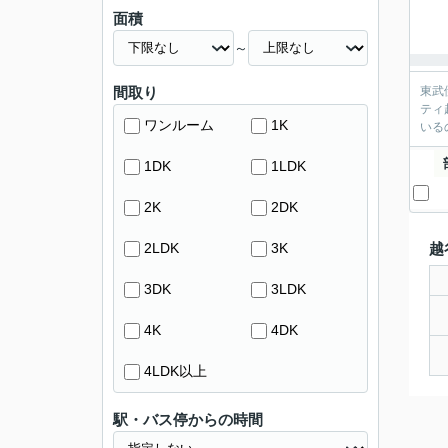
面積
～
間取り
東武
ティ
ワンルーム
1K
いる
1DK
1LDK
2K
2DK
2LDK
3K
越
3DK
3LDK
4K
4DK
4LDK以上
駅・バス停からの時間