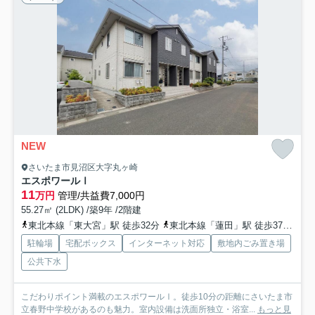
NEW
さいたま市見沼区大字丸ヶ崎
エスポワールⅠ
11
万円
管理/共益費7,000円
55.27㎡ (2LDK) /築9年 /2階建
東北本線「東大宮」駅 徒歩32分
東北本線「蓮田」駅 徒歩37分
東
駐輪場
宅配ボックス
インターネット対応
敷地内ごみ置き場
公共下水
こだわりポイント満載のエスポワールⅠ。徒歩10分の距離にさいたま市
立春野中学校があるのも魅力。室内設備は洗面所独立・浴室...
もっと見