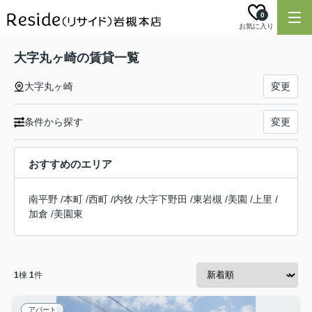
0
お気に入り
大字丸ヶ崎の賃貸一覧
大字丸ヶ崎
変更
条件から探す
変更
おすすめのエリア
南平野
/
本町
/
西町
/
内牧
/
大字下野田
/
東岩槻
/
美園
/
上里
/
加倉
/
美園東
1
棟
1
件
アパート