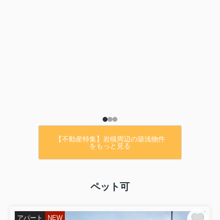
価格は・・・
1980万円！！
詳細は下記URLよりご覧ください♪
【アットホーム】さいたま市岩槻区 大字黒
谷（岩槻駅） 2階建 ４ＬＤＫ[6991426082]
さいたま市岩槻区の一戸建て（提供元：Ｒ
【不動産特集】岩槻周辺の築浅物件
をもっと見る
ｅｓｉｄｅ岩槻本店 (株)アイシン）｜一軒
家・家の購入
ペット可
アパート
NEW