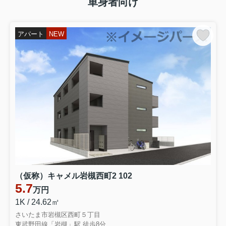
単身者向け
★弊社専任売物件情報★
アパート
NEW
・人気の浦和エリア♪
・文教地区
・常盤小学校・常盤中学校校区
・上層階角部屋
・ペット飼育相談可
・水回りリフォーム履歴あり
（仮称）キャメル岩槻西町2 102
★お気軽にお問合せ下さい★
5.7
万円
1K / 24.62㎡
詳細は ↓ ↓ ↓
さいたま市岩槻区西町５丁目
東武野田線「岩槻」駅 徒歩8分