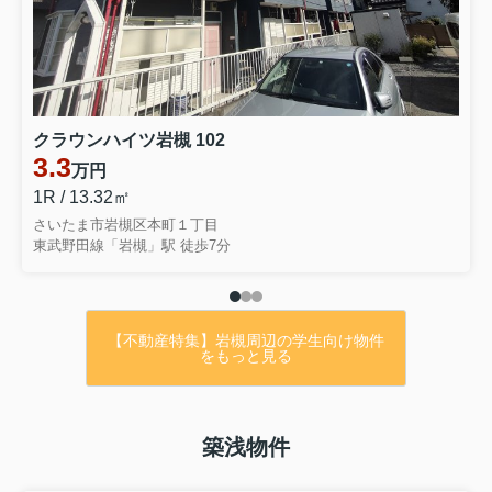
・屋根・外壁リフォーム済み♪（2024年）
・室内広々４SLDK♪
・買い物施設も近隣に充実★
価格は
クラウンハイツ岩槻 102
3.3
万円
↓↓↓
1R / 13.32㎡
2,780万円！！
さいたま市岩槻区本町１丁目
東武野田線「岩槻」駅 徒歩7分
詳細はお問合せ下さい！！
【不動産特集】岩槻周辺の学生向け物件
をもっと見る
【アットホーム】さいたま市岩槻区 城南５
丁目（岩槻駅） 2階建 ４ＳＬＤＫ
築浅物件
[6991378020]さいたま市岩槻区の一戸建て