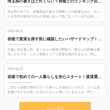
埼玉県の暑さはどれくらい？岩槻とのランキング比較で特徴を解説
埼玉県の中でも、岩槻周辺の暑さが実際にどの程度なのか、さい
たま市内や県内のほかの地域と比べて気になっている方は多いの
ではないでしょうか。同じ県内でも、内陸ならではの気候や都市
化の進み具合、周辺の地形などによって、体感する暑さや暮らし
やすさは少しずつ変わります。そこで本記事では、気象庁の観測
2026.06.21
データや暑さ指数などの指標を踏まえながら、埼玉県内の暑さラ
岩槻で賃貸を探す前に確認したいハザードマップ！安心して暮らすための災害リスク対策
ンキングの大まかな位置づけと、岩槻エリアの特徴をわかりやす
く整理していきます。通勤や通学、日々の買い物など、これから
の暮らしを具体的に思い浮かべながら読み進めていただくこと
引越し先を選ぶ時、多くの人が家賃や間取り、駅からの距離を優
で、岩槻での住まい選びを検討する際の判断材料として役立てて
先しがちです。しかし岩槻エリアで賃貸を検討するなら、同じく
いただける内容となって...
らい大切なのが災害リスクをきちんと知ることです。近年は豪雨
や地震がいつどこで起きてもおかしくない状況の中で、あらかじ
めハザードマップを確認しておくことが、日々の安心につながり
2026.06.21
ます。この記事では、岩槻で想定される災害の特徴や、ハザード
岩槻で初めての一人暮らしを安心スタート！賃貸選びのコツと予算の考え方を解説
マップの具体的な見方、そして賃貸選びのポイントまで、初めて
の方でも分かりやすいよう順を追って解説します。自分と家族を
守るために、引越し前にチェックしておきたいポイントを一緒に
これから岩槻で初めての一人暮らしを始めたいけれど、どんな賃
整理していきましょう。 【目次】・岩槻で賃貸探し前に知るべき
貸選びをすれば良いか分からないと感じていませんか。同じ一人
災害リスク・岩槻区...
暮らしでも、選ぶエリアや間取り、家賃の決め方によって、毎日
の暮らしやすさは大きく変わります。そこでこの記事では、岩槻
での一人暮らしを検討している方に向けて、賃貸選びの基本から
もっと見る