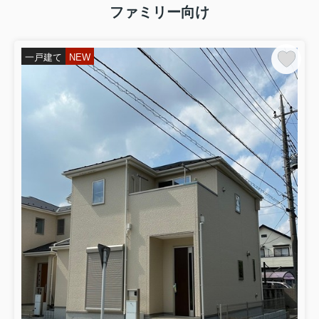
ファミリー向け
【アットホーム】さいたま市岩槻区 日の出
町（岩槻駅） 2階建 ５ＤＫ[6989995552]さ
一戸建て
NEW
いたま市岩槻区の一戸建て（提供元：Ｒｅ
ｓｉｄｅ岩槻本店 (株)アイシン）｜一軒
家・家の購入
2026.08.04
夏季休業についてのご案内
夏季休業のご案内
平素より格別のご愛顧を賜り、誠にありが
とうございます。
誠に勝手ながら、下記の期間を夏季休業と