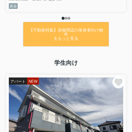
新築
【アットホーム】さいたま市浦
和区 常盤３丁目（北浦和駅） 11
階 ３ＬＤＫ[6991589422]さいた
【不動産特集】岩槻周辺の単身者向け物
件
をもっと見る
ま市浦和区のマンション｜マン
ション購入の情報
学生向け
2026.07.10
★弊社専任物件情報！！
アパート
NEW
★
・さいたま市岩槻区城南5丁目♪
・全部屋採光で明るい室内♪
・駐車場2台可能♪