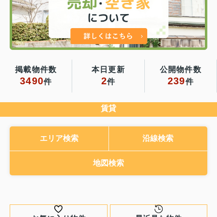
掲載物件数
本日更新
公開物件数
3490
2
239
件
件
件
賃貸
エリア検索
沿線検索
地図検索