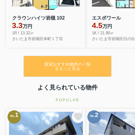
クラウンハイツ岩槻 102
エスポワール
3.3
4.5
万円
万円
1R / 13.32㎡
1K / 21.90㎡
さいたま市岩槻区本町１丁目
さいたま市岩槻区日の出
賃貸おすすめ物件の一覧
をもっと見る
よく見られている物件
POPULAR
1
2
No.
No.