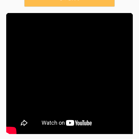
入居準備までを順番に分かりやすく解説します。初めての部屋探
しで失敗しないために、賃料相場の目安や予算シミュレーショ
ン、物件条件の考え方など、押さえておきたいポイントを具体的
に整理しました。読み進めることで、自分に合った岩槻での一人
暮らしのイメージがはっきりし、安心して賃貸選びを進められる
はずです。 【目次】・...