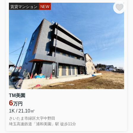
（提供元：Ｒｅｓｉｄｅ岩槻本店 (株)アイ
賃貸マンション
NEW
シン）｜一軒家・家の購入
2026.07.10
★弊社専任物件★
・駐車場2台以上可
・オール電化住宅
・外壁・屋根・防水工事等修繕済み
・整形地
・広々51坪
TM美園
6
・和土小学校・城南中学校校区
万円
・その他諸条件等、お気軽にお問合せ下さ
1K / 21.10㎡
い！
さいたま市緑区大字中野田
埼玉高速鉄道「浦和美園」駅 徒歩11分