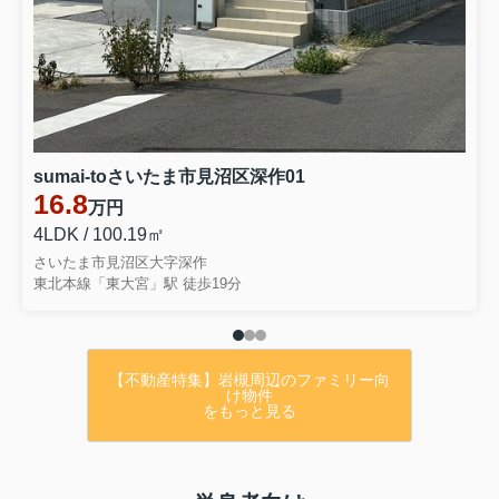
させていただきます。
休業期間：8月11日
（火）～8月16日（日）
sumai-toさいたま市見沼区深作01
16.8
万円
4LDK / 100.19㎡
営業再開日：8月17日（月）9時より通常営
さいたま市見沼区大字深作
東北本線「東大宮」駅 徒歩19分
業致します。
期間中のお問い合わせにつきましては、8月
17日以降に順次対応いたします。
【不動産特集】岩槻周辺のファミリー向
け物件
ご不便をおかけ致しますが、何卒ご理解の
をもっと見る
ほどお願い申し上げます。
2026.08.01